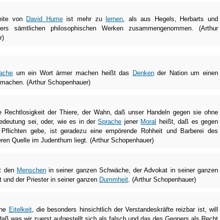
eite von
David Hume
ist mehr zu
lernen
, als aus Hegels, Herbarts und
hers sämtlichen philosophischen Werken zusammengenommen. (Arthur
r)
ache
um ein Wort ärmer machen heißt das
Denken
der Nation um einen
r machen. (Arthur Schopenhauer)
e Rechtlosigkeit der Thiere, der Wahn, daß unser Handeln gegen sie ohne
edeutung sei, oder, wie es in der
Sprache
jener
Moral
heißt, daß es gegen
 Pflichten gebe, ist geradezu eine empörende Rohheit und Barberei des
ren Quelle im Judenthum liegt. (Arthur Schopenhauer)
t den
Menschen
in seiner ganzen Schwäche, der Advokat in seiner ganzen
t und der Priester in seiner ganzen
Dummheit
. (Arthur Schopenhauer)
ene
Eitelkeit
, die besonders hinsichtlich der Verstandeskräfte reizbar ist, will
daß was wir zuerst aufgestellt sich als falsch und das des Gegners als Recht