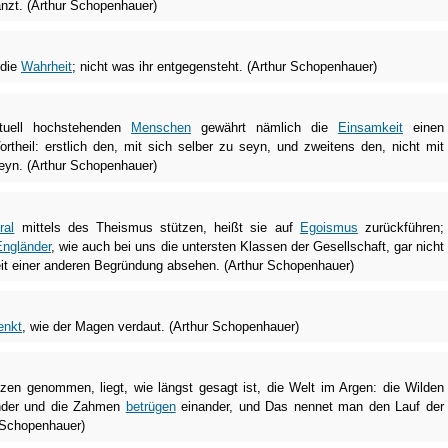
nzt. (Arthur Schopenhauer)
 die
Wahrheit
; nicht was ihr entgegensteht. (Arthur Schopenhauer)
ktuell hochstehenden
Menschen
gewährt nämlich die
Einsamkeit
einen
rtheil: erstlich den, mit sich selber zu seyn, und zweitens den, nicht mit
eyn. (Arthur Schopenhauer)
ral
mittels des Theismus stützen, heißt sie auf
Egoismus
zurückführen;
Engländer
, wie auch bei uns die untersten Klassen der Gesellschaft, gar nicht
eit einer anderen Begründung absehen. (Arthur Schopenhauer)
enkt
, wie der Magen verdaut. (Arthur Schopenhauer)
zen genommen, liegt, wie längst gesagt ist, die Welt im Argen: die Wilden
ander und die Zahmen
betrügen
einander, und Das nennet man den Lauf der
 Schopenhauer)