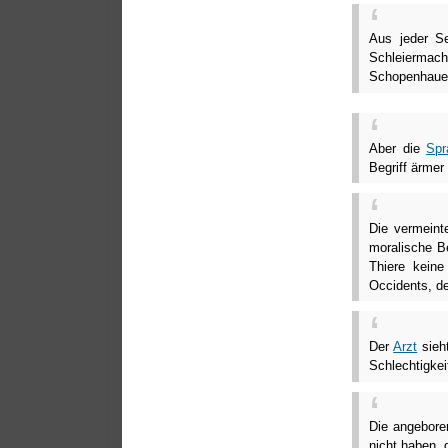
Aus jeder S
Schleiermac
Schopenhaue
Aber die
Spr
Begriff ärme
Die vermeint
moralische B
Thiere keine
Occidents, de
Der
Arzt
sieh
Schlechtigkei
Die angebor
nicht haben, 