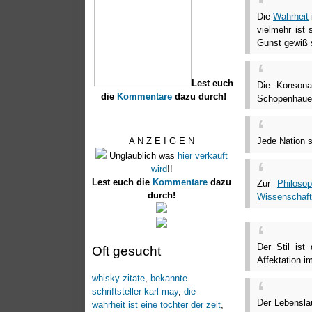
Die
Wahrheit
vielmehr ist 
Gunst gewiß 
Lest euch
Die Konsona
die
Kommentare
dazu durch!
Schopenhaue
Jede Nation s
A N Z E I G E N
Unglaublich was
hier verkauft
wird
!!
Lest euch die
Kommentare
dazu
Zur
Philosop
durch!
Wissenschaft
Der Stil ist
Oft gesucht
Affektation i
whisky zitate
,
bekannte
schriftsteller karl may
,
die
Der Lebensla
wahrheit ist eine tochter der zeit
,