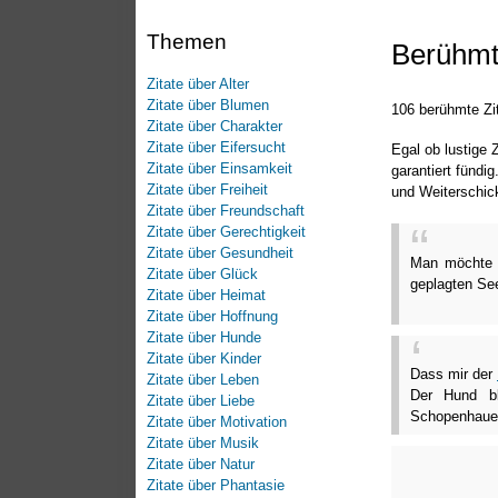
Themen
Berühmt
Zitate über Alter
Zitate über Blumen
106 berühmte Zi
Zitate über Charakter
Zitate über Eifersucht
Egal ob lustige
Zitate über Einsamkeit
garantiert fündi
Zitate über Freiheit
und Weiterschic
Zitate über Freundschaft
Zitate über Gerechtigkeit
Zitate über Gesundheit
Man möchte 
Zitate über Glück
geplagten Se
Zitate über Heimat
Zitate über Hoffnung
Zitate über Hunde
Zitate über Kinder
Dass mir der
Zitate über Leben
Der Hund bl
Zitate über Liebe
Schopenhaue
Zitate über Motivation
Zitate über Musik
Zitate über Natur
Zitate über Phantasie