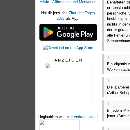
Alivlo - Affirmation und Motivation
Behafteten de
er sonst nich
Hol dir jetzt das
Zitat des Tages
persönliche 
2027
als App:
beständig vo
nichts in der 
der er gerade
alle Fehler u
Schopenhaue
A N Z E I G E N
Ein eigenthü
Wolken suche
Die Barberei
(Arthur Scho
In jedem Mik
jener. (Arthu
Unglaublich was
hier verkauft wird
!!