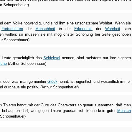
hur Schopenhauer)
d dem Volke notwendig, und sind ihm eine unschätzbare Wohltat. Wenn sie
n
Fortschritten
der
Menschheit
in der
Erkenntnis
der
Wahrheit
sich
len wollen; so müssen sie mit möglichster Schonung bei Seite geschoben
hur Schopenhauer)
 Leute gemeiniglich das
Schicksal
nennen, sind meistens nur ihre eigenen
iche
(Arthur Schopenhauer)
ng, oder was man gemeinhin
Glück
nennt, ist eigentlich und wesentlich immer
nd durchaus nie positiv. (Arthur Schopenhauer)
den Thieren hängt mit der Güte des Charakters so genau zusammen, daß man
ch behaupten darf, wer gegen Thiere grausam ist, könne kein guter
Mensch
r Schopenhauer)