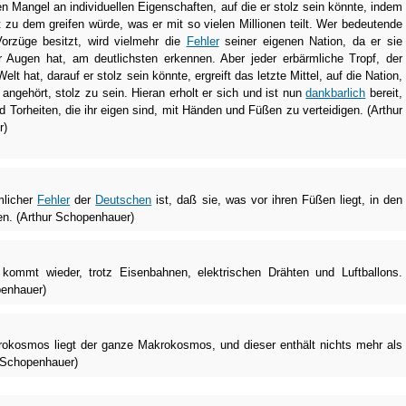
n Mangel an individuellen Eigenschaften, auf die er stolz sein könnte, indem
t zu dem greifen würde, was er mit so vielen Millionen teilt. Wer bedeutende
Vorzüge besitzt, wird vielmehr die
Fehler
seiner eigenen Nation, da er sie
r Augen hat, am deutlichsten erkennen. Aber jeder erbärmliche Tropf, der
Welt hat, darauf er stolz sein könnte, ergreift das letzte Mittel, auf die Nation,
 angehört, stolz zu sein. Hieran erholt er sich und ist nun
dankbarlich
bereit,
nd Torheiten, die ihr eigen sind, mit Händen und Füßen zu verteidigen. (Arthur
r)
mlicher
Fehler
der
Deutschen
ist, daß sie, was vor ihren Füßen liegt, in den
n. (Arthur Schopenhauer)
 kommt wieder, trotz Eisenbahnen, elektrischen Drähten und Luftballons.
penhauer)
rokosmos liegt der ganze Makrokosmos, und dieser enthält nichts mehr als
r Schopenhauer)