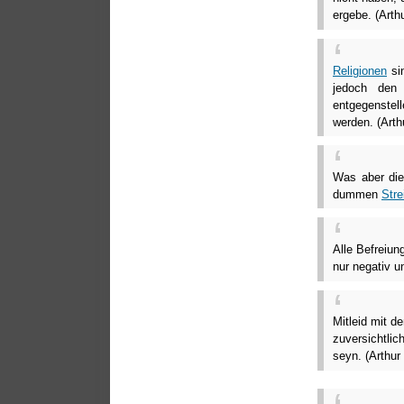
ergebe. (Art
Religionen
sin
jedoch de
entgegenstel
werden. (Art
Was aber die
dummen
Stre
Alle Befreiu
nur negativ u
Mitleid mit 
zuversichtli
seyn. (Arthu