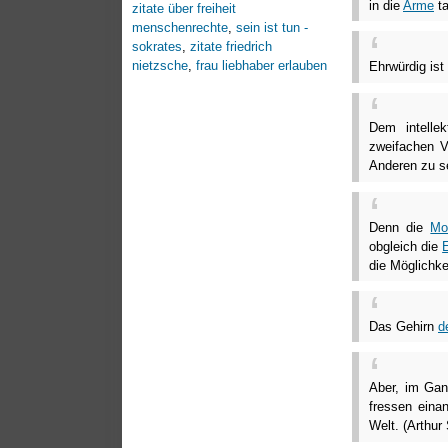
in die
Arme
ta
zitate über freiheit
menschenrechte
,
sein ist tun -
sokrates
,
zitate friedrich
nietzsche
,
frau liebhaber erlauben
Ehrwürdig ist
Dem intelle
zweifachen Vo
Anderen zu s
Denn die
Mo
obgleich die
die Möglichk
Das Gehirn
d
Aber, im Gan
fressen ein
Welt. (Arthur