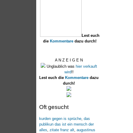
Lest euch
die
Kommentare
dazu durch!
A N Z E I G E N
Unglaublich was
hier verkauft
wird
!!
Lest euch die
Kommentare
dazu
durch!
Oft gesucht
kurden gegen is sprüche
,
das
publikun das ist ein mensch der
alles
,
zitate franz alt
,
augustinus