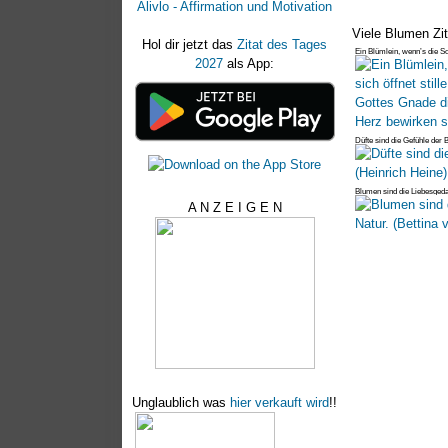
Alivlo - Affirmation und Motivation
Viele Blumen Zit
Hol dir jetzt das
Zitat des Tages
Ein Blümlein, wenn’s die Sonn
2027
als App:
Düfte sind die Gefühle der
Blumen sind die Liebesgeda
A N Z E I G E N
Unglaublich was
hier verkauft wird
!!