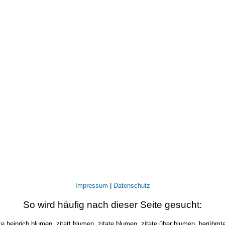
Impressum
|
Datenschutz
So wird häufig nach dieser Seite gesucht:
ze heinrich blumen, zitatt blumen, zitate blumen, zitate über blumen, berühm