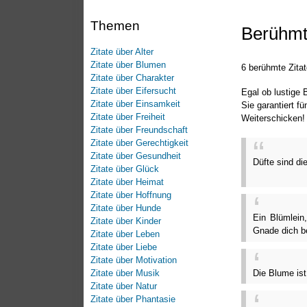
Themen
Berühmt
Zitate über Alter
Zitate über Blumen
6 berühmte Zita
Zitate über Charakter
Zitate über Eifersucht
Egal ob lustige
Zitate über Einsamkeit
Sie garantiert f
Zitate über Freiheit
Weiterschicken!
Zitate über Freundschaft
Zitate über Gerechtigkeit
Zitate über Gesundheit
Düfte sind di
Zitate über Glück
Zitate über Heimat
Zitate über Hoffnung
Zitate über Hunde
Ein Blümlein
Zitate über Kinder
Gnade dich b
Zitate über Leben
Zitate über Liebe
Zitate über Motivation
Die Blume is
Zitate über Musik
Zitate über Natur
Zitate über Phantasie