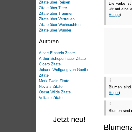
Zitate über Reisen
Die Farbe ist
Zitate über Tiere
wir auf eine 
Zitate über Träumen
Runge
)
Zitate über Vertrauen
Zitate über Weihnachten
Zitate über Wunder
Autoren
Albert Einstein Zitate
Arthur Schopenhauer Zitate
Cicero Zitate
Johann Wolfgang von Goethe
Zitate
Mark Twain Zitate
Novalis Zitate
Blumen sin
Oscar Wilde Zitate
Reger
)
Voltaire Zitate
Blumen sind 
Jetzt neu!
Blumenzi