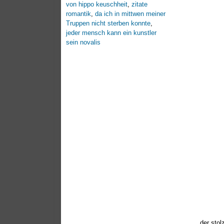
von hippo keuschheit
,
zitate
romantik
,
da ich in mittwen meiner
Truppen nicht sterben konnte
,
jeder mensch kann ein kunstler
sein novalis
der stol