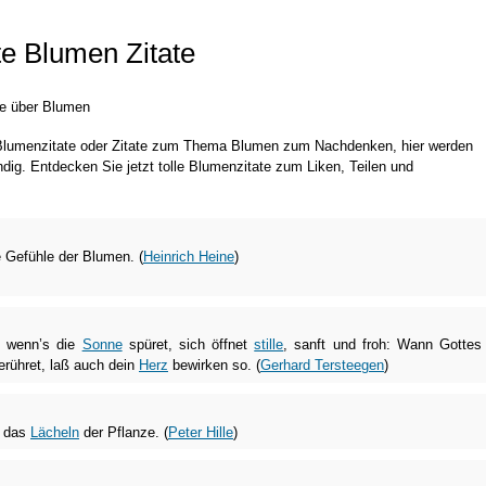
e Blumen Zitate
te über Blumen
 Blumenzitate oder Zitate zum Thema Blumen zum Nachdenken, hier werden
ündig. Entdecken Sie jetzt tolle Blumenzitate zum Liken, Teilen und
e Gefühle der Blumen. (
Heinrich Heine
)
, wenn’s die
Sonne
spüret, sich öffnet
stille
, sanft und froh: Wann Gottes
erühret, laß auch dein
Herz
bewirken so. (
Gerhard Tersteegen
)
t das
Lächeln
der Pflanze. (
Peter Hille
)