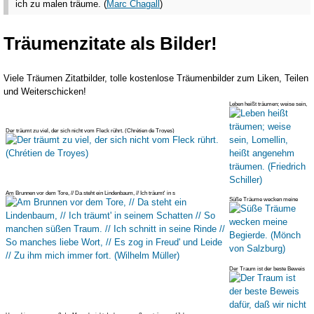
ich zu malen träume. (
Marc Chagall
)
Träumenzitate als Bilder!
Viele Träumen Zitatbilder, tolle kostenlose Träumenbilder zum Liken, Teilen
und Weiterschicken!
Leben heißt träumen; weise sein,
Lomellin, heißt angenehm
träumen. (Frie
Der träumt zu viel, der sich nicht vom Fleck rührt. (Chrétien de Troyes)
Am Brunnen vor dem Tore, // Da steht ein Lindenbaum, // Ich träumt' in s
Süße Träume wecken meine
Begierde. (Mönch von Salzburg)
Der Traum ist der beste Beweis
dafür, daß wir nicht so fest in
unsere Ha