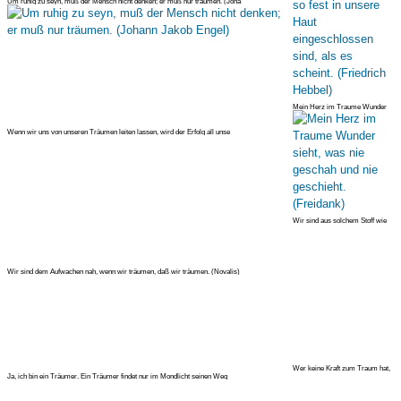
Um ruhig zu seyn, muß der Mensch nicht denken; er muß nur träumen. (Joha
Mein Herz im Traume Wunder
sieht, was nie geschah und nie
geschieht. (Fr
Wenn wir uns von unseren Träumen leiten lassen, wird der Erfolg all unse
Wir sind aus solchem Stoff wie
Träume sind, und unser kleines
Leben ist
Wir sind dem Aufwachen nah, wenn wir träumen, daß wir träumen. (Novalis)
Wer keine Kraft zum Traum hat,
Ja, ich bin ein Träumer. Ein Träumer findet nur im Mondlicht seinen Weg
hat keine Kraft zum Leben. (Ernst
Toller)