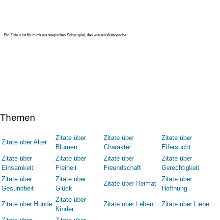
Ein Zirkus ist für mich ein magisches Schauspiel, das wie ein Weltgesche
Themen
Zitate über
Zitate über
Zitate über
Zitate über Alter
Blumen
Charakter
Eifersucht
Zitate über
Zitate über
Zitate über
Zitate über
Einsamkeit
Freiheit
Freundschaft
Gerechtigkeit
Zitate über
Zitate über
Zitate über
Zitate über Heimat
Gesundheit
Glück
Hoffnung
Zitate über
Zitate über Hunde
Zitate über Leben
Zitate über Liebe
Kinder