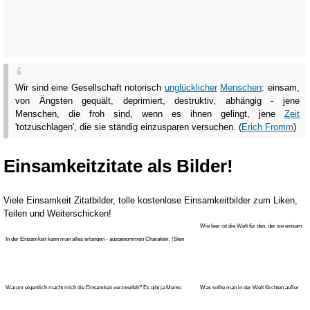
Wir sind eine Gesellschaft notorisch
unglücklicher
Menschen
: einsam,
von Ängsten gequält, deprimiert, destruktiv, abhängig - jene
Menschen, die froh sind, wenn es ihnen gelingt, jene
Zeit
'totzuschlagen', die sie ständig einzusparen versuchen. (
Erich Fromm
)
Einsamkeitzitate als Bilder!
Viele Einsamkeit Zitatbilder, tolle kostenlose Einsamkeitbilder zum Liken,
Teilen und Weiterschicken!
Wie leer ist die Welt für den, der sie einsam
durchwandert! (Gustave Fla
In der Einsamkeit kann man alles erlangen - ausgenommen Charakter. (Sten
Warum eigentlich macht mich die Einsamkeit verzweifelt? Es gibt ja Mensc
Was sollte man in der Welt fürchten außer
der Einsamkeit und der Langewe