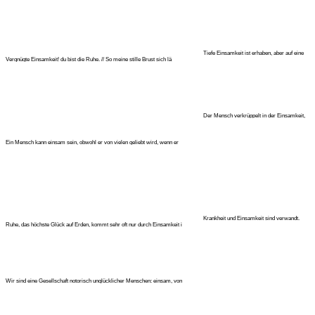
Tiefe Einsamkeit ist erhaben, aber auf eine
Vergnügte Einsamkeit! du bist die Ruhe. // So meine stille Brust sich lä
schreckliche Art. (Immanuel
Der Mensch verkrüppelt in der Einsamkeit,
der richtige, volle, gesunde M
Ein Mensch kann einsam sein, obwohl er von vielen geliebt wird, wenn er
Krankheit und Einsamkeit sind verwandt.
Ruhe, das höchste Glück auf Erden, kommt sehr oft nur durch Einsamkeit i
(Otto Weininger)
Wir sind eine Gesellschaft notorisch unglücklicher Menschen: einsam, von