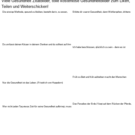
Viele Gesundheit Zitatbilder, tolle kostenlose Gesundheitbilder zum Liken,
Teilen und Weiterschicken!
Die einzige Methode, gesund zu bleiben, besteht darin, zu essen,
Erbitte dir zuerst Gesundheit, dann Wohlergehen, drittens
was man
ein frohes Her
Du umfasst deinen Körper in deinem Denken und du solltest auf ihm
Ich habe beschlossen, glücklich zu sein - denn es ist
Gedank
förderlich für die
Früh zu Bett und früh aufstehen macht den Menschen
gesund, reich und klu
Nur die Gesundheit ist das Leben. (Friedrich von Hagedorn)
Das Paradies der Erde // liegt auf dem Rücken der Pferde,
Wer nicht jeden Tag etwas Zeit für seine Gesundheit aufbringt, muss
// in der Gesu
eine