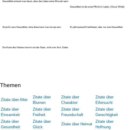
Gesundheit erkennt man daran, dass das Leben seine Wurzeln gern
in das i
Gesundheit ist die erste Pflicht im Leben. (Oscar Wilde)
Sorgt für eure Gesundheit, ohne diese kann man nie gut sein.
Es gibt tausend Krankheiten, aber nur eine Gesundheit.
(Friedrich
(Ludwig Börne)
Die Kunst des Heilens kommt von der Natur, nicht vom Arzt. Daher
muss de
Themen
Zitate über
Zitate über
Zitate über
Zitate über Alter
Blumen
Charakter
Eifersucht
Zitate über
Zitate über
Zitate über
Zitate über
Einsamkeit
Freiheit
Freundschaft
Gerechtigkeit
Zitate über
Zitate über
Zitate über
Zitate über Heimat
Gesundheit
Glück
Hoffnung