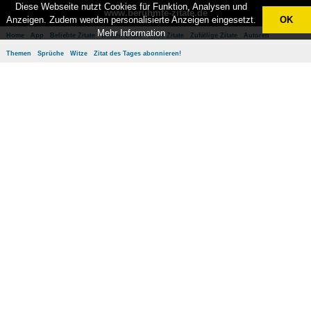
Diese Webseite nutzt Cookies für Funktion, Analysen und
www.berühmte-zitate.de
Anzeigen. Zudem werden personalisierte Anzeigen eingesetzt.
OK
Mehr Information
Home
App
Beliebte Zitate
Besten Zitate
Neue Zitate
Zufällige Zitate
Autoren
Themen
Sprüche
Witze
Zitat des Tages abonnieren!