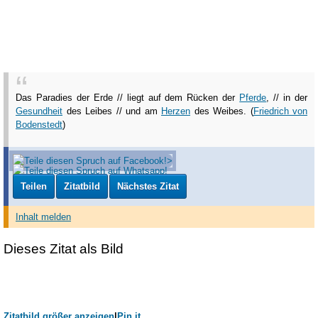
Das Paradies der Erde // liegt auf dem Rücken der
Pferde
, // in der
Gesundheit
des Leibes // und am
Herzen
des Weibes. (
Friedrich von
Bodenstedt
)
Teilen
Zitatbild
Nächstes Zitat
Inhalt melden
Dieses Zitat als Bild
Zitatbild größer anzeigen
|
Pin it