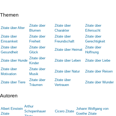
Themen
Zitate über
Zitate über
Zitate über
Zitate über Alter
Blumen
Charakter
Eifersucht
Zitate über
Zitate über
Zitate über
Zitate über
Einsamkeit
Freiheit
Freundschaft
Gerechtigkeit
Zitate über
Zitate über
Zitate über
Zitate über Heimat
Gesundheit
Glück
Hoffnung
Zitate über
Zitate über Hunde
Zitate über Leben
Zitate über Liebe
Kinder
Zitate über
Zitate über
Zitate über Natur
Zitate über Reisen
Motivation
Musik
Zitate über
Zitate über
Zitate über Tiere
Zitate über Wunder
Träumen
Vertrauen
Autoren
Arthur
Albert Einstein
Johann Wolfgang von
Schopenhauer
Cicero Zitate
Zitate
Goethe Zitate