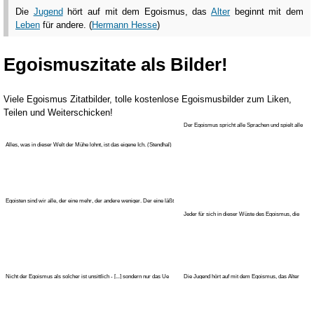
Die
Jugend
hört auf mit dem Egoismus, das
Alter
beginnt mit dem
Leben
für andere. (
Hermann Hesse
)
Egoismuszitate als Bilder!
Viele Egoismus Zitatbilder, tolle kostenlose Egoismusbilder zum Liken,
Teilen und Weiterschicken!
Der Egoismus spricht alle Sprachen und spielt alle
Rollen, sogar die der
Alles, was in dieser Welt der Mühe lohnt, ist das eigene Ich. (Stendhal)
Egoisten sind wir alle, der eine mehr, der andere weniger. Der eine läßt
Jeder für sich in dieser Wüste des Egoismus, die
man Leben nennt. (Stend
Nicht der Egoismus als solcher ist unsittlich - [...] sondern nur das Ue
Die Jugend hört auf mit dem Egoismus, das Alter
beginnt mit dem Leben fü