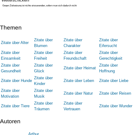
Weiterschicken!
Gegen Zielsetzung ist nichts einzuwenden, sofern man sich dadurch nicht
Themen
Zitate über
Zitate über
Zitate über
Zitate über Alter
Blumen
Charakter
Eifersucht
Zitate über
Zitate über
Zitate über
Zitate über
Einsamkeit
Freiheit
Freundschaft
Gerechtigkeit
Zitate über
Zitate über
Zitate über
Zitate über Heimat
Gesundheit
Glück
Hoffnung
Zitate über
Zitate über Hunde
Zitate über Leben
Zitate über Liebe
Kinder
Zitate über
Zitate über
Zitate über Natur
Zitate über Reisen
Motivation
Musik
Zitate über
Zitate über
Zitate über Tiere
Zitate über Wunder
Träumen
Vertrauen
Autoren
Arthur