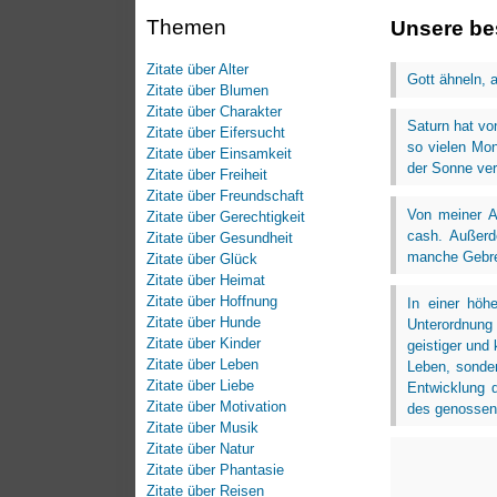
Themen
Unsere bes
Zitate über Alter
Gott ähneln, 
Zitate über Blumen
Zitate über Charakter
Saturn hat vo
Zitate über Eifersucht
so vielen Mo
Zitate über Einsamkeit
der Sonne ver
Zitate über Freiheit
Zitate über Freundschaft
Von meiner Al
Zitate über Gerechtigkeit
cash. Außerd
Zitate über Gesundheit
manche Gebrec
Zitate über Glück
Zitate über Heimat
Zitate über Hoffnung
In einer höh
Zitate über Hunde
Unterordnung
Zitate über Kinder
geistiger und 
Zitate über Leben
Leben, sonder
Zitate über Liebe
Entwicklung d
Zitate über Motivation
des genossens
Zitate über Musik
Zitate über Natur
Zitate über Phantasie
Zitate über Reisen