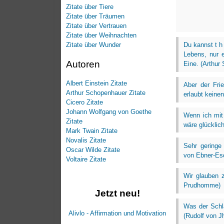
Zitate über Tiere
Zitate über Träumen
Zitate über Vertrauen
Zitate über Weihnachten
Du kannst t h
Zitate über Wunder
Lebens, nur 
Autoren
Eine. (Arthur
Albert Einstein Zitate
Aber der Fri
Arthur Schopenhauer Zitate
erlaubt keinen
Cicero Zitate
Johann Wolfgang von Goethe
Wenn ich mit 
Zitate
wäre glücklich
Mark Twain Zitate
Novalis Zitate
Sehr geringe
Oscar Wilde Zitate
von Ebner-Es
Voltaire Zitate
Wir glauben z
Prudhomme)
Jetzt neu!
Was der Schla
Alivlo - Affirmation und Motivation
(Rudolf von J