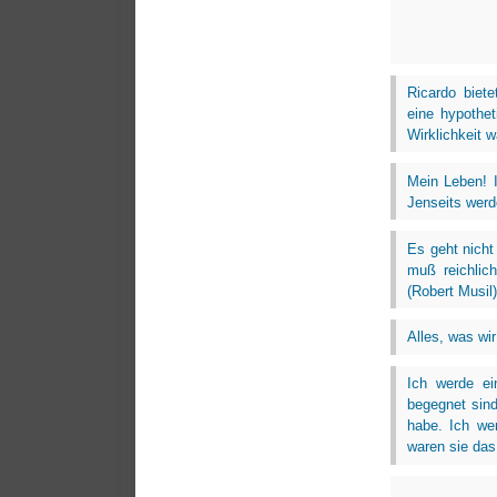
Ricardo biete
eine hypothet
Wirklichkeit 
Mein Leben! 
Jenseits werde
Es geht nicht
muß reichlich
(Robert Musil)
Alles, was wi
Ich werde ei
begegnet sind
habe. Ich we
waren sie das