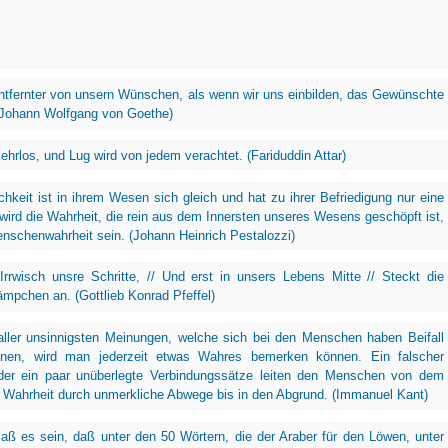
entfernter von unsern Wünschen, als wenn wir uns einbilden, das Gewünschte
(Johann Wolfgang von Goethe)
 ehrlos, und Lug wird von jedem verachtet. (Fariduddin Attar)
chkeit ist in ihrem Wesen sich gleich und hat zu ihrer Befriedigung nur eine
ird die Wahrheit, die rein aus dem Innersten unseres Wesens geschöpft ist,
nschenwahrheit sein. (Johann Heinrich Pestalozzi)
Irrwisch unsre Schritte, // Und erst in unsers Lebens Mitte // Steckt die
Lämpchen an. (Gottlieb Konrad Pfeffel)
aller unsinnigsten Meinungen, welche sich bei den Menschen haben Beifall
nen, wird man jederzeit etwas Wahres bemerken können. Ein falscher
der ein paar unüberlegte Verbindungssätze leiten den Menschen von dem
 Wahrheit durch unmerkliche Abwege bis in den Abgrund. (Immanuel Kant)
aß es sein, daß unter den 50 Wörtern, die der Araber für den Löwen, unter