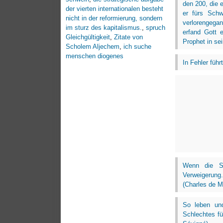
den 200, die e
der vierten internationalen besteht
er fürs Schw
nicht in der reformierung, sondern
verlorengega
im sturz des kapitalismus.
,
spruch
erfand Gott e
Gleichgültigkeit
,
Zitate von
Prophet in se
Scholem Aljechem
,
ich suche
menschen diogenes
In Fehler füh
Wenn die Sc
Verweigerung
(Charles de M
So leben und
Schlechtes fü