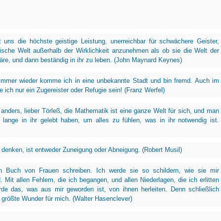
t uns die höchste geistige Leistung, unerreichbar für schwächere Geister,
ische Welt außerhalb der Wirklichkeit anzunehmen als ob sie die Welt der
wäre, und dann beständig in ihr zu leben. (John Maynard Keynes)
Immer wieder komme ich in eine unbekannte Stadt und bin fremd. Auch im
 ich nur ein Zugereister oder Refugie sein! (Franz Werfel)
 anders, lieber Törleß, die Mathematik ist eine ganze Welt für sich, und man
 lange in ihr gelebt haben, um alles zu fühlen, was in ihr notwendig ist.
r denken, ist entweder Zuneigung oder Abneigung. (Robert Musil)
n Buch von Frauen schreiben. Ich werde sie so schildern, wie sie mir
. Mit allen Fehlem, die ich begangen, und allen Niederlagen, die ich erlitten
rde das, was aus mir geworden ist, von ihnen herleiten. Denn schließlich
 größte Wunder für mich. (Walter Hasenclever)