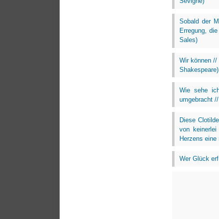
Sévigné)
Sobald der M
Erregung, die
Sales)
Wir können // 
Shakespeare)
Wie sehe ich
umgebracht //
Diese Clotilde
von keinerle
Herzens eine 
Wer Glück erf