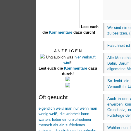
Lest euch
Wir sind nie 
die
Kommentare
dazu durch!
zu besitzen. 
Falschheit ist
A N Z E I G E N
Unglaublich was
hier verkauft
Alle Menschli
wird
!!
Bahn. Darum w
Lest euch die
Kommentare
dazu
allgemeine Me
durch!
So lenkt ein 
Vernunft ihr 
Oft gesucht
Auch in den 
erwerben kön
eigentlich weiß man nur wenn man
Grundsatz, o
wenig weiß
,
die wahrheit kann
Fußsteige der
warten
,
lieber ein unzufriedener
mensch als ein zufriedenes
Wohlan nun, l
schwein
,
die strategische aufgabe