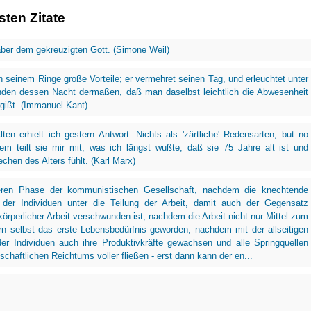
ten Zitate
aber dem gekreuzigten Gott. (Simone Weil)
n seinem Ringe große Vorteile; er vermehret seinen Tag, und erleuchtet unter
nden dessen Nacht dermaßen, daß man daselbst leichtlich die Abwesenheit
gißt. (Immanuel Kant)
ten erhielt ich gestern Antwort. Nichts als 'zärtliche' Redensarten, but no
em teilt sie mir mit, was ich längst wußte, daß sie 75 Jahre alt ist und
hen des Alters fühlt. (Karl Marx)
eren Phase der kommunistischen Gesellschaft, nachdem die knechtende
 der Individuen unter die Teilung der Arbeit, damit auch der Gegensatz
körperlicher Arbeit verschwunden ist; nachdem die Arbeit nicht nur Mittel zum
n selbst das erste Lebensbedürfnis geworden; nachdem mit der allseitigen
er Individuen auch ihre Produktivkräfte gewachsen und alle Springquellen
chaftlichen Reichtums voller fließen - erst dann kann der en...