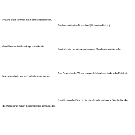
Provinz bleibt Provinz, sie macht sich lächerlich,
wenn sie Paris nachäf
Die Lotterie ist eine Dummheit! (Honoré de Balzac)
Gewißheit ist die Grundlage, nach der die
Zwei Monate gemeinsam ertragenen Elends wiegen Jahre der
menschlichen Gefühle verlangen
Freundschaft au
Das Drama ist der Wunsch eines Jahrhunderts, in dem die Politik ein
Man überschätzt vor sich selbst immer seinen
unau
Einfluß. (Honoré de Balzac)
Es gibt zweierlei Geschichte: die offizielle, verlogene Geschichte, die
die Philosophen haben die Bemerkung gemacht, daß
die Gewohnheiten der Ju