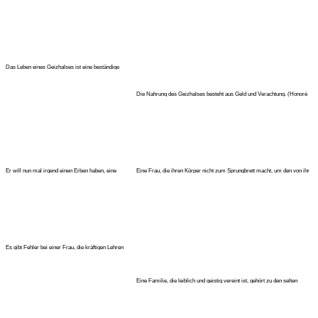
Das Leben eines Geizhalses ist eine beständige
Ausübung der Macht im Die
Die Nahrung des Geizhalses besteht aus Geld und Verachtung. (Honoré
de B
Er will nun mal irgend einen Erben haben, eine
Eine Frau, die ihren Körper nicht zum Sprungbrett macht, um den von ihr
Dummheit, die in der mens
Es gibt Fehler bei einer Frau, die kräftigen Lehren
weichen können, wie
Eine Familie, die leiblich und geistig vereint ist, gehört zu den selten