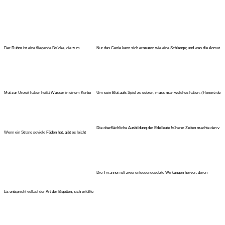
Der Ruhm ist eine fliegende Brücke, die zum
Nur das Genie kann sich erneuern wie eine Schlange; und was die Anmut
Überschreiten einer Schlucht
be
Mut zur Unzeit haben heißt Wasser in einem Korbe
Um sein Blut aufs Spiel zu setzen, muss man welches haben. (Honoré de
tragen. (Honoré de Balz
Ba
Die oberflächliche Ausbildung der Edelleute früherer Zeiten machte den v
Wenn ein Strang soviele Fäden hat, gibt es leicht
Knoten. (Honoré de Bal
Die Tyrannei ruft zwei entgegengesetzte Wirkungen hervor, deren
Symbole
Es entspricht vollauf der Art der Bigotten, sich erfüllte
Pflichten als