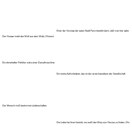
Einer der Vorzüge der guten Stadt Paris besteht darin, daß man hier gebo
Der Hunger treibt den Wolf aus dem Wald. (Honoré
de Balzac)
Ein ehrenhafter Politiker wäre einer Dampfmaschine
mit Gefühl vergleichb
Ein wenig Aufrichtigkeit, das ist die rarste Ingrediens der Gesellschaft
Der Mensch muß bestimmte Leidenschaften
empfinden, um jene Eigenschaften
Die Liebe hat ihren Instinkt; sie weiß den Weg zum Herzen zu finden. (Ho