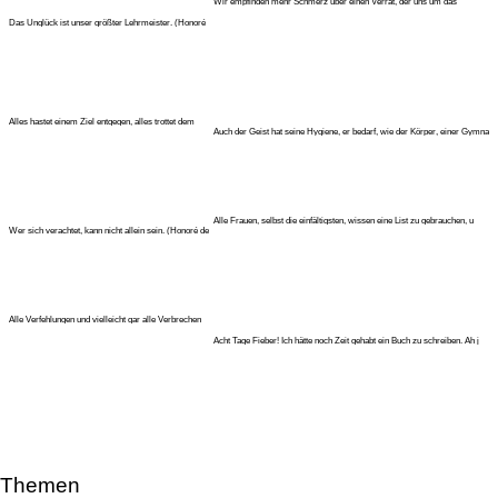
Wir empfinden mehr Schmerz über einen Verrat, der uns um das
Ergebnis un
Das Unglück ist unser größter Lehrmeister. (Honoré
de Balzac)
Alles hastet einem Ziel entgegen, alles trottet dem
Auch der Geist hat seine Hygiene, er bedarf, wie der Körper, einer Gymna
Reichtum nach. (Hono
Alle Frauen, selbst die einfältigsten, wissen eine List zu gebrauchen, u
Wer sich verachtet, kann nicht allein sein. (Honoré de
Balzac)
Alle Verfehlungen und vielleicht gar alle Verbrechen
haben als Grundlage
Acht Tage Fieber! Ich hätte noch Zeit gehabt ein Buch zu schreiben. Ah j
Themen