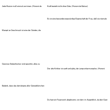
Jede Illusion muß einmal zerrinnen. (Honoré de
Kraft besteht nicht ohne Güte. (Honoré de Balzac)
Balzac)
Es ist eine bewunderungswürdige Eigenschaft der Frau, daß sie niemals
na
Mangel an Geschmack ist eine der Sünden, die
unfehlbar mit der Frömmelei
Gewisse Stubenhocker sind gewohnt, alles zu
bezweifeln, weil sie nichts
Der alte Kritiker ist sanft und gütig, der junge erbarmungslos. (Honoré
Bedenk, dass das demütigste aller Gänseblümchen
verführerischer ist als
Du hast ein Feuerwerk abgebrannt, von dem im Augenblick, da dein Gast
si