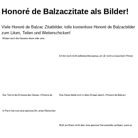
Honoré de Balzaczitate als Bilder!
Viele Honoré de Balzac Zitatbilder, tolle kostenlose Honoré de Balzacbilder
zum Liken, Teilen und Weiterschicken!
Mögen auch die Gesetze diese oder jene
Ausschweifungen untersagen, das G
Ich bin noch nicht selbstsüchtig genug, um dir nicht zu lauschen! (Honor
Der Tod ist die Krönung des Genies. (Honoré de
Das Genie bleibt sich in allen Dingen gleich. (Honoré de Balzac)
Balzac)
In Paris hat man eine gewisse Art, einen Menschen
zu erledigen, indem ma
Muß ein Mann nicht über eine gewisse Herzenstiefe verfügen, wenn er
sich