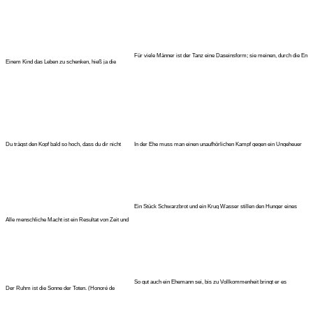
Für viele Männer ist der Tanz eine Daseinsform; sie meinen, durch die En
Einem Kind das Leben zu schenken, hieß ja die
Hoffnungen der Selbstsucht
Du trägst den Kopf bald so hoch, dass du dir nicht
In der Ehe muss man einen unaufhörlichen Kampf gegen ein Ungeheuer
mehr den Hut aufsetze
führe
Ein Stück Schwarzbrot und ein Krug Wasser stillen den Hunger eines
jeden
Alle menschliche Macht ist ein Resultat von Zeit und
Geduld. (Honoré de
So gut auch ein Ehemann sei, bis zu Vollkommenheit bringt er es
Der Ruhm ist die Sonne der Toten. (Honoré de
schwerli
Balzac)