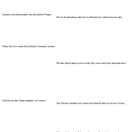
Gesetze sind Spinnweben, die die kleinen Fliegen
Bis ins Krankenhaus oder bis ins Ministerium; dahin kommen alle
fangen, aber die großen
körperli
Hüten Sie sich, einen Dummkopf zu heiraten, suchen
Sie sorgfältig den Ge
Mit dem Beruf geht es wie mit der Ehe, man merkt das Störende darin
schl
Gott hat uns den Tabak gegeben, um unsere
Der Pariser wundert sich, wenn nicht überall alles so ist wie in Paris,
Leidenschaften und unsere Schm