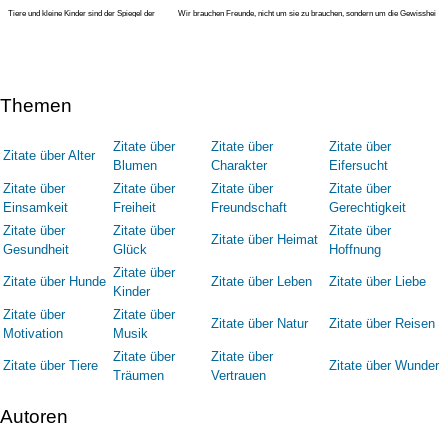
Tiere und kleine Kinder sind der Spiegel der
Wir brauchen Freunde, nicht um sie zu brauchen, sondern um die Gewisshei
Natur. (Epikur)
Themen
Zitate über
Zitate über
Zitate über
Zitate über Alter
Blumen
Charakter
Eifersucht
Zitate über
Zitate über
Zitate über
Zitate über
Einsamkeit
Freiheit
Freundschaft
Gerechtigkeit
Zitate über
Zitate über
Zitate über
Zitate über Heimat
Gesundheit
Glück
Hoffnung
Zitate über
Zitate über Hunde
Zitate über Leben
Zitate über Liebe
Kinder
Zitate über
Zitate über
Zitate über Natur
Zitate über Reisen
Motivation
Musik
Zitate über
Zitate über
Zitate über Tiere
Zitate über Wunder
Träumen
Vertrauen
Autoren