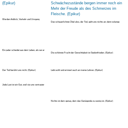
Werden Anblick, Verkehr und Umgang
Das schauerlichste Übel also, der Tod, geht uns nichts an; denn solange
miteinander genommen, so löst sich di
Ein jeder scheidet aus dem Leben, als sei er
Die schönste Frucht der Gerechtigkeit ist Seelenfrieden. (Epikur)
gerade geboren. (Epikur)
Der Tod berührt uns nicht. (Epikur)
Lebt wohl und erinnert euch an meine Lehren. (Epikur)
Jede Lust ist ein Gut, weil sie uns vertrauter
Natur ist, doch sollte ni
Nichts ist dem genug, dem das Genügende zu wenig ist. (Epikur)