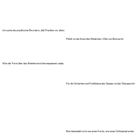
Ich suche die preußische Ehre darin, daß Preußen vor allem
sich von jede
Politik ist die Kunst des Möglichen. (Otto von Bismarck)
Was der Fürst über das Arbeiterversicherungsgesetz sagte,
wird dem Sozia
Für die Sicherheit und Fortbildung des Staates ist das Übergewicht
derer
Man behandelt mich wie einen Fuchs, wie einen Schlaukopf erster
Klasse.