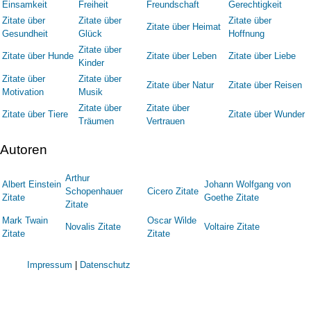
Einsamkeit
Freiheit
Freundschaft
Gerechtigkeit
Zitate über
Zitate über
Zitate über
Zitate über Heimat
Gesundheit
Glück
Hoffnung
Zitate über
Zitate über Hunde
Zitate über Leben
Zitate über Liebe
Kinder
Zitate über
Zitate über
Zitate über Natur
Zitate über Reisen
Motivation
Musik
Zitate über
Zitate über
Zitate über Tiere
Zitate über Wunder
Träumen
Vertrauen
Autoren
Arthur
Albert Einstein
Johann Wolfgang von
Schopenhauer
Cicero Zitate
Zitate
Goethe Zitate
Zitate
Mark Twain
Oscar Wilde
Novalis Zitate
Voltaire Zitate
Zitate
Zitate
Impressum
|
Datenschutz