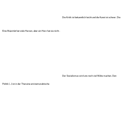
Die Kritik ist bekanntlich leicht und die Kunst ist schwer. Die
Politik
Eine Majorität hat viele Herzen, aber ein Herz hat sie nicht -
ein König
Der Sozialismus wird uns noch viel Mühe machen. Den
Regierungen ist oft
Politik [...] ist in der That eine eminent praktische
Wissenschaft, bei