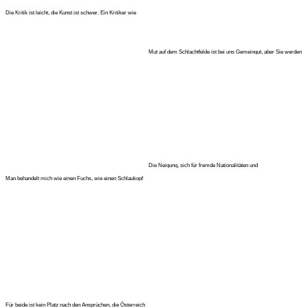
Die Kritik ist leicht, die Kunst ist schwer. Ein Kritiker wie
Lessing ha
Mut auf dem Schlachtfelde ist bei uns Gemeingut, aber Sie werden
nicht s
Die Neigung, sich für fremde Nationalitäten und
Nationalbestrebungen zu
Man behandelt mich wie einen Fuchs, wie einen Schlaukopf
erster Klasse.
Für beide ist kein Platz nach den Ansprüchen, die Österreich