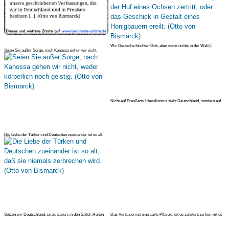
Wir Deutsche fürchten Gott, aber sonst nichts in der Welt [-
Seien Sie außer Sorge, nach Kanossa gehen wir nicht,
lebhaftes Br
weder körperlich no
Nicht auf Preußens Liberalismus sieht Deutschland, sondern auf
seine Mac
Die Liebe der Türken und Deutschen zueinander ist so alt,
daß sie niemal
Setzen wir Deutschland, so zu sagen, in den Sattel. Reiten
Das Vertrauen ist eine zarte Pflanze; ist es zerstört, so kommt es
wird es schon
sobal