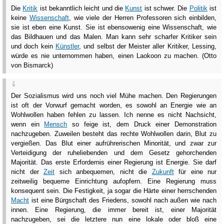
Die
Kritik
ist bekanntlich leicht und die
Kunst
ist schwer. Die
Politik
ist
keine
Wissenschaft
, wie viele der Herren Professoren sich einbilden,
sie ist eben eine Kunst. Sie ist ebensowenig eine Wissenschaft, wie
das Bildhauen und das Malen. Man kann sehr scharfer Kritiker sein
und doch kein
Künstler
, und selbst der Meister aller Kritiker, Lessing,
würde es nie unternommen haben, einen Laokoon zu machen. (Otto
von Bismarck)
Der Sozialismus wird uns noch viel Mühe machen. Den Regierungen
ist oft der Vorwurf gemacht worden, es sowohl an Energie wie an
Wohlwollen haben fehlen zu lassen. Ich nenne es nicht Nachsicht,
wenn ein
Mensch
so feige ist, dem Druck einer Demonstration
nachzugeben. Zuweilen besteht das rechte Wohlwollen darin, Blut zu
vergießen. Das Blut einer aufrührerischen Minorität, und zwar zur
Verteidigung der ruheliebenden und dem Gesetz gehorchenden
Majorität. Das erste Erfordernis einer Regierung ist Energie. Sie darf
nicht der
Zeit
sich anbequemen, nicht die
Zukunft
für eine nur
zeitweilig bequeme Einrichtung aufopfern. Eine Regierung muss
konsequent sein. Die Festigkeit, ja sogar die Härte einer herrschenden
Macht
ist eine Bürgschaft des Friedens, sowohl nach außen wie nach
innen. Eine Regierung, die immer bereit ist, einer Majorität
nachzugeben, sei die letztere nun eine lokale oder bloß eine