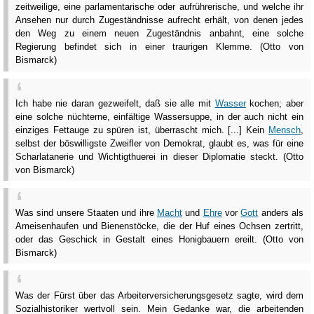
zeitweilige, eine parlamentarische oder aufrührerische, und welche ihr
Ansehen nur durch Zugeständnisse aufrecht erhält, von denen jedes
den Weg zu einem neuen Zugeständnis anbahnt, eine solche
Regierung befindet sich in einer traurigen Klemme. (Otto von
Bismarck)
Ich habe nie daran gezweifelt, daß sie alle mit
Wasser
kochen; aber
eine solche nüchterne, einfältige Wassersuppe, in der auch nicht ein
einziges Fettauge zu spüren ist, überrascht mich. [...] Kein
Mensch
,
selbst der böswilligste Zweifler von Demokrat, glaubt es, was für eine
Scharlatanerie und Wichtigthuerei in dieser Diplomatie steckt. (Otto
von Bismarck)
Was sind unsere Staaten und ihre
Macht
und
Ehre
vor
Gott
anders als
Ameisenhaufen und Bienenstöcke, die der Huf eines Ochsen zertritt,
oder das Geschick in Gestalt eines Honigbauern ereilt. (Otto von
Bismarck)
Was der Fürst über das Arbeiterversicherungsgesetz sagte, wird dem
Sozialhistoriker wertvoll sein. Mein Gedanke war, die arbeitenden