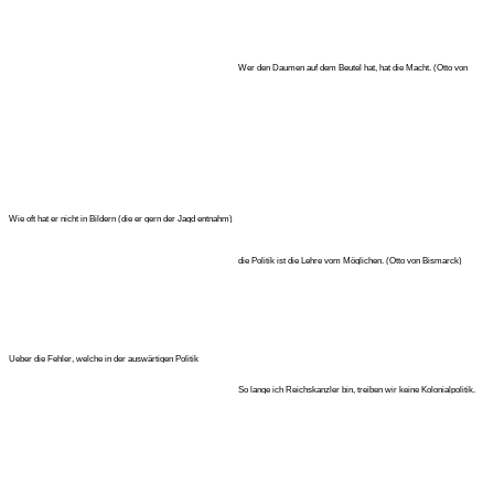
macht, also
Wer den Daumen auf dem Beutel hat, hat die Macht. (Otto von
Bismarck)
Wie oft hat er nicht in Bildern (die er gern der Jagd entnahm)
die Polit
die Politik ist die Lehre vom Möglichen. (Otto von Bismarck)
Ueber die Fehler, welche in der auswärtigen Politik
begangen wurden, wir
So lange ich Reichskanzler bin, treiben wir keine Kolonialpolitik.
Wir h