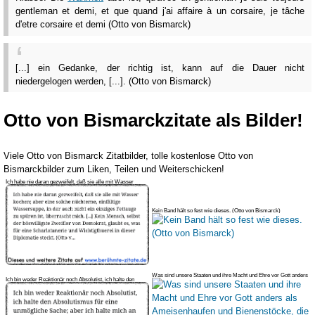
gentleman et demi, et que quand j'ai affaire à un corsaire, je tâche
d'etre corsaire et demi (Otto von Bismarck)
[...] ein Gedanke, der richtig ist, kann auf die Dauer nicht
niedergelogen werden, [...]. (Otto von Bismarck)
Otto von Bismarckzitate als Bilder!
Viele Otto von Bismarck Zitatbilder, tolle kostenlose Otto von
Bismarckbilder zum Liken, Teilen und Weiterschicken!
Ich habe nie daran gezweifelt, daß sie alle mit Wasser
kochen; aber eine
Kein Band hält so fest wie dieses. (Otto von Bismarck)
Was sind unsere Staaten und ihre Macht und Ehre vor Gott anders
Ich bin weder Reaktionär noch Absolutist, ich halte den
als Amei
Absolutismus für