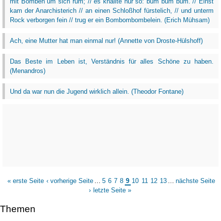
mit Bomben um sich rum; // es knallte nur so: bum bum bum. // Einst
kam der Anarchisterich // an einen Schloßhof fürstelich, // und unterm
Rock verborgen fein // trug er ein Bombombombelein. (Erich Mühsam)
Ach, eine Mutter hat man einmal nur! (Annette von Droste-Hülshoff)
Das Beste im Leben ist, Verständnis für alles Schöne zu haben.
(Menandros)
Und da war nun die Jugend wirklich allein. (Theodor Fontane)
« erste Seite
‹ vorherige Seite
…
5
6
7
8
9
10
11
12
13
…
nächste Seite
›
letzte Seite »
Themen