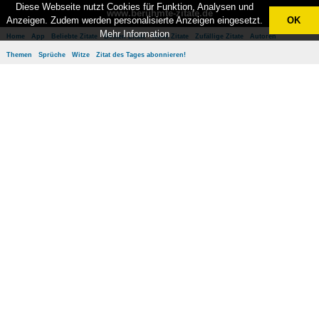
Diese Webseite nutzt Cookies für Funktion, Analysen und
www.berühmte-zitate.de
Anzeigen. Zudem werden personalisierte Anzeigen eingesetzt.
OK
Mehr Information
Home
App
Beliebte Zitate
Besten Zitate
Neue Zitate
Zufällige Zitate
Autoren
Themen
Sprüche
Witze
Zitat des Tages abonnieren!