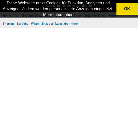
Diese Webseite nutzt Cookies für Funktion, Analysen und
www.berühmte-zitate.de
Anzeigen. Zudem werden personalisierte Anzeigen eingesetzt.
OK
Mehr Information
Home
App
Beliebte Zitate
Besten Zitate
Neue Zitate
Zufällige Zitate
Autoren
Themen
Sprüche
Witze
Zitat des Tages abonnieren!