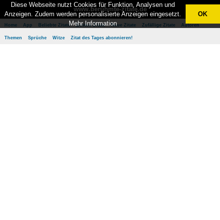
Diese Webseite nutzt Cookies für Funktion, Analysen und
www.berühmte-zitate.de
Anzeigen. Zudem werden personalisierte Anzeigen eingesetzt.
OK
Mehr Information
Home
App
Beliebte Zitate
Besten Zitate
Neue Zitate
Zufällige Zitate
Autoren
Themen
Sprüche
Witze
Zitat des Tages abonnieren!