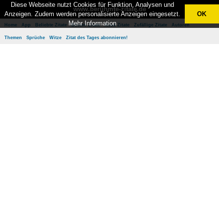
Diese Webseite nutzt Cookies für Funktion, Analysen und
www.berühmte-zitate.de
Anzeigen. Zudem werden personalisierte Anzeigen eingesetzt.
OK
Mehr Information
Home
App
Beliebte Zitate
Besten Zitate
Neue Zitate
Zufällige Zitate
Autoren
Themen
Sprüche
Witze
Zitat des Tages abonnieren!