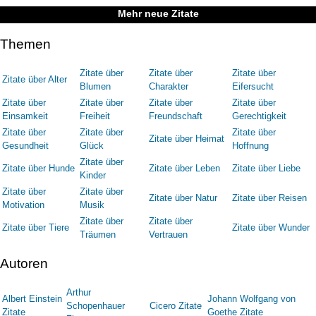
Mehr neue Zitate
Themen
Zitate über
Zitate über
Zitate über
Zitate über Alter
Blumen
Charakter
Eifersucht
Zitate über
Zitate über
Zitate über
Zitate über
Einsamkeit
Freiheit
Freundschaft
Gerechtigkeit
Zitate über
Zitate über
Zitate über
Zitate über Heimat
Gesundheit
Glück
Hoffnung
Zitate über
Zitate über Hunde
Zitate über Leben
Zitate über Liebe
Kinder
Zitate über
Zitate über
Zitate über Natur
Zitate über Reisen
Motivation
Musik
Zitate über
Zitate über
Zitate über Tiere
Zitate über Wunder
Träumen
Vertrauen
Autoren
Arthur
Albert Einstein
Johann Wolfgang von
Schopenhauer
Cicero Zitate
Zitate
Goethe Zitate