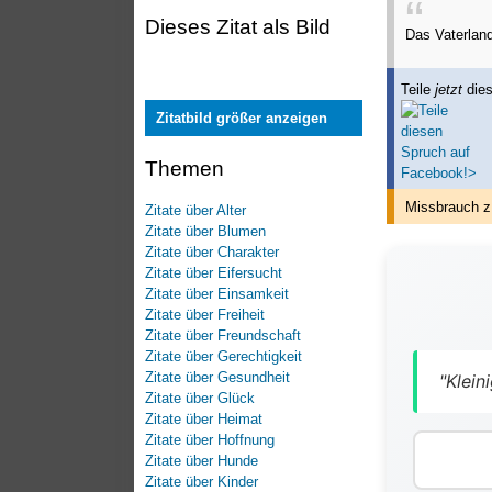
Dieses Zitat als Bild
Das Vaterland 
Teile
jetzt
dies
Zitatbild größer anzeigen
Themen
Missbrauch z
Zitate über Alter
Zitate über Blumen
Zitate über Charakter
Zitate über Eifersucht
Zitate über Einsamkeit
Zitate über Freiheit
Zitate über Freundschaft
Zitate über Gerechtigkeit
Zitate über Gesundheit
"Klei
Zitate über Glück
Zitate über Heimat
Zitate über Hoffnung
Zitate über Hunde
Zitate über Kinder