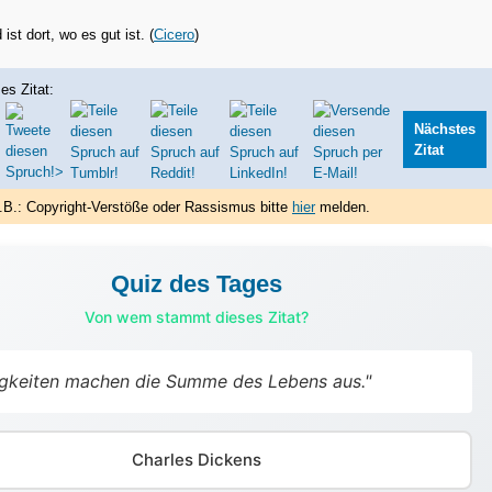
ist dort, wo es gut ist. (
Cicero
)
es Zitat:
Nächstes
Zitat
.B.: Copyright-Verstöße oder Rassismus bitte
hier
melden.
Quiz des Tages
Von wem stammt dieses Zitat?
nigkeiten machen die Summe des Lebens aus."
Charles Dickens