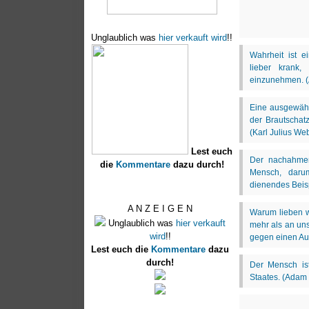
Unglaublich was
hier verkauft wird
!!
Lest euch
die
Kommentare
dazu durch!
A N Z E I G E N
Unglaublich was
hier verkauft
wird
!!
Lest euch die
Kommentare
dazu
durch!