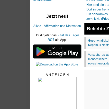
Jetzt neu!
Alivlo - Affirmation und Motivation
Beliebte Z
Hol dir jetzt das
Zitat des Tages
2027
als App:
A N Z E I G E N