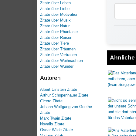
Zitate über Leben
Zitate über Liebe
Zitate über Motivation
Zitate über Musik
Zitate über Natur
Zitate über Phantasie
Zitate über Reisen
Zitate über Tiere
Zitate über Träumen
Zitate über Vertrauen
Ähnliche 
Zitate über Weihnachten
Zitate über Wunder
Autoren
Albert Einstein Zitate
Arthur Schopenhauer Zitate
Cicero Zitate
Johann Wolfgang von Goethe
Zitate
Mark Twain Zitate
Novalis Zitate
Oscar Wilde Zitate
Voltaire Zitate