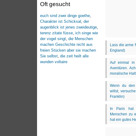
Oft gesucht
euch sind zwei dinge goethe
,
Charakter ist Schicksal
,
der
augenblick ist jenes zweideutige
,
terenz zitate füsse
,
ich singe wie
der vogel singt
,
die Menschen
machen Geschichte nicht aus
freien Stücken aber sie machen
Sie selbst
,
die zeit heilt alle
wunden voltaire