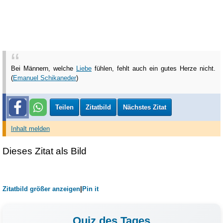
Bei Männern, welche
Liebe
fühlen, fehlt auch ein gutes Herze nicht.
(
Emanuel Schikaneder
)
Teilen
Zitatbild
Nächstes Zitat
Inhalt melden
Dieses Zitat als Bild
Zitatbild größer anzeigen
|
Pin it
Quiz des Tages