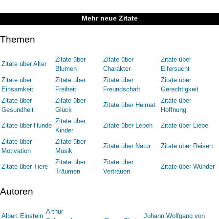
Mehr neue Zitate
Themen
Zitate über
Zitate über
Zitate über
Zitate über Alter
Blumen
Charakter
Eifersucht
Zitate über
Zitate über
Zitate über
Zitate über
Einsamkeit
Freiheit
Freundschaft
Gerechtigkeit
Zitate über
Zitate über
Zitate über
Zitate über Heimat
Gesundheit
Glück
Hoffnung
Zitate über
Zitate über Hunde
Zitate über Leben
Zitate über Liebe
Kinder
Zitate über
Zitate über
Zitate über Natur
Zitate über Reisen
Motivation
Musik
Zitate über
Zitate über
Zitate über Tiere
Zitate über Wunder
Träumen
Vertrauen
Autoren
Arthur
Albert Einstein
Johann Wolfgang von