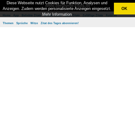
Diese Webseite nutzt Cookies für Funktion, Analysen und
www.berühmte-zitate.de
Anzeigen. Zudem werden personalisierte Anzeigen eingesetzt.
OK
Mehr Information
Home
App
Beliebte Zitate
Besten Zitate
Neue Zitate
Zufällige Zitate
Autoren
Themen
Sprüche
Witze
Zitat des Tages abonnieren!