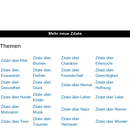
Mehr neue Zitate
Themen
Zitate über
Zitate über
Zitate über
Zitate über Alter
Blumen
Charakter
Eifersucht
Zitate über
Zitate über
Zitate über
Zitate über
Einsamkeit
Freiheit
Freundschaft
Gerechtigkeit
Zitate über
Zitate über
Zitate über
Zitate über Heimat
Gesundheit
Glück
Hoffnung
Zitate über
Zitate über Hunde
Zitate über Leben
Zitate über Liebe
Kinder
Zitate über
Zitate über
Zitate über Natur
Zitate über Reisen
Motivation
Musik
Zitate über
Zitate über
Zitate über Tiere
Zitate über Wunder
Träumen
Vertrauen