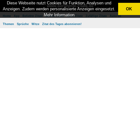
Diese Webseite nutzt Cookies für Funktion, Analysen und
www.berühmte-zitate.de
Anzeigen. Zudem werden personalisierte Anzeigen eingesetzt.
OK
Mehr Information
Home
App
Beliebte Zitate
Besten Zitate
Neue Zitate
Zufällige Zitate
Autoren
Themen
Sprüche
Witze
Zitat des Tages abonnieren!