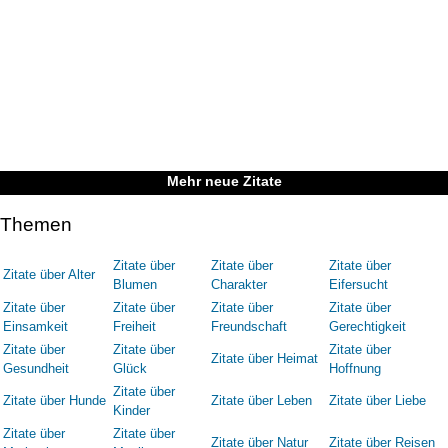
Mehr neue Zitate
Themen
Zitate über
Zitate über
Zitate über
Zitate über Alter
Blumen
Charakter
Eifersucht
Zitate über
Zitate über
Zitate über
Zitate über
Einsamkeit
Freiheit
Freundschaft
Gerechtigkeit
Zitate über
Zitate über
Zitate über
Zitate über Heimat
Gesundheit
Glück
Hoffnung
Zitate über
Zitate über Hunde
Zitate über Leben
Zitate über Liebe
Kinder
Zitate über
Zitate über
Zitate über Natur
Zitate über Reisen