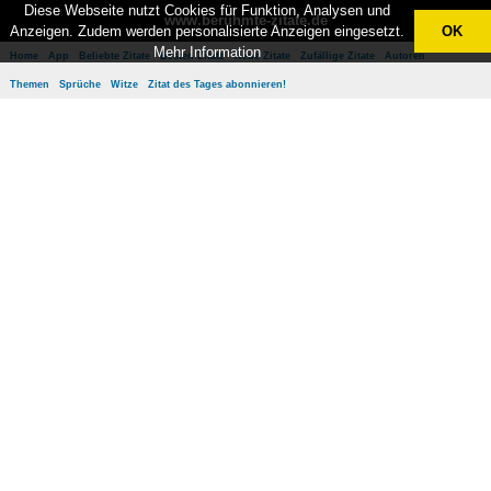
Diese Webseite nutzt Cookies für Funktion, Analysen und
www.berühmte-zitate.de
Anzeigen. Zudem werden personalisierte Anzeigen eingesetzt.
OK
Mehr Information
Home
App
Beliebte Zitate
Besten Zitate
Neue Zitate
Zufällige Zitate
Autoren
Themen
Sprüche
Witze
Zitat des Tages abonnieren!