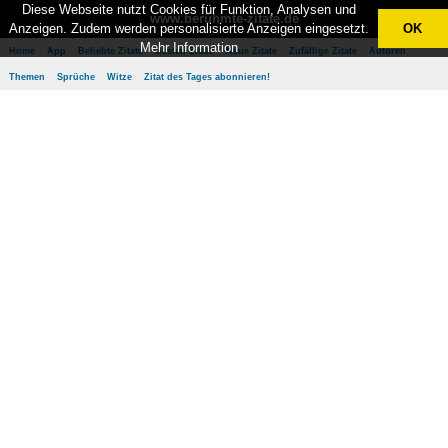
Diese Webseite nutzt Cookies für Funktion, Analysen und
www.berühmte-zitate.de
Anzeigen. Zudem werden personalisierte Anzeigen eingesetzt.
OK
Mehr Information
Home
App
Beliebte Zitate
Besten Zitate
Neue Zitate
Zufällige Zitate
Autoren
Themen
Sprüche
Witze
Zitat des Tages abonnieren!