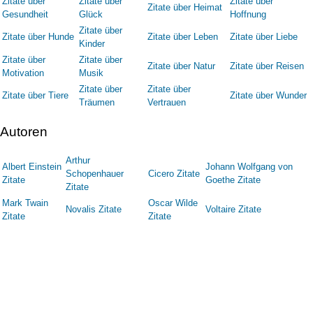
Zitate über
Zitate über
Zitate über
Zitate über Heimat
Gesundheit
Glück
Hoffnung
Zitate über
Zitate über Hunde
Zitate über Leben
Zitate über Liebe
Kinder
Zitate über
Zitate über
Zitate über Natur
Zitate über Reisen
Motivation
Musik
Zitate über
Zitate über
Zitate über Tiere
Zitate über Wunder
Träumen
Vertrauen
Autoren
Arthur
Albert Einstein
Johann Wolfgang von
Schopenhauer
Cicero Zitate
Zitate
Goethe Zitate
Zitate
Mark Twain
Oscar Wilde
Novalis Zitate
Voltaire Zitate
Zitate
Zitate