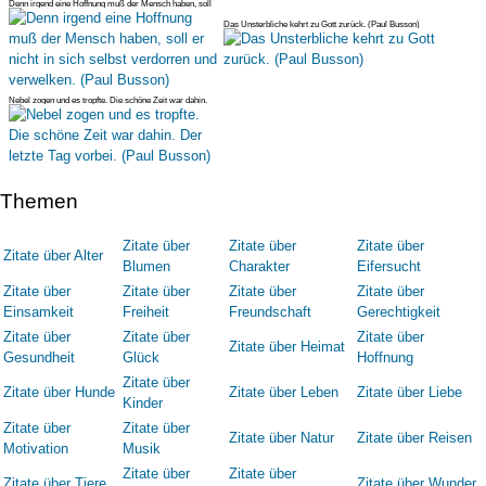
Denn irgend eine Hoffnung muß der Mensch haben, soll
er nicht in sich se
Das Unsterbliche kehrt zu Gott zurück. (Paul Busson)
Nebel zogen und es tropfte. Die schöne Zeit war dahin.
Der letzte Tag vo
Themen
Zitate über
Zitate über
Zitate über
Zitate über Alter
Blumen
Charakter
Eifersucht
Zitate über
Zitate über
Zitate über
Zitate über
Einsamkeit
Freiheit
Freundschaft
Gerechtigkeit
Zitate über
Zitate über
Zitate über
Zitate über Heimat
Gesundheit
Glück
Hoffnung
Zitate über
Zitate über Hunde
Zitate über Leben
Zitate über Liebe
Kinder
Zitate über
Zitate über
Zitate über Natur
Zitate über Reisen
Motivation
Musik
Zitate über
Zitate über
Zitate über Tiere
Zitate über Wunder