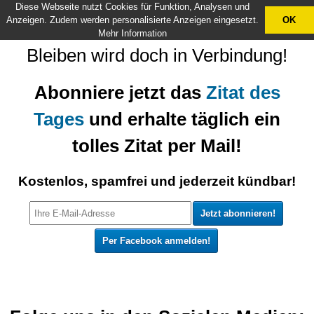
Diese Webseite nutzt Cookies für Funktion, Analysen und
X
Anzeigen. Zudem werden personalisierte Anzeigen eingesetzt.
OK
Mehr Information
Bleiben wird doch in Verbindung!
Abonniere jetzt das
Zitat des
Tages
und erhalte täglich ein
tolles Zitat per Mail!
Kostenlos, spamfrei und jederzeit kündbar!
Per Facebook anmelden!