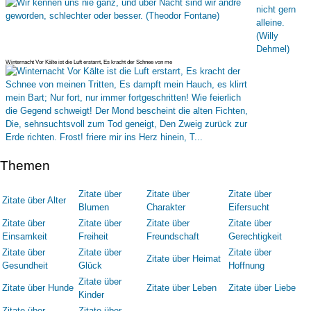
Winternacht Vor Kälte ist die Luft erstarrt, Es kracht der Schnee von me
Themen
Zitate über
Zitate über
Zitate über
Zitate über Alter
Blumen
Charakter
Eifersucht
Zitate über
Zitate über
Zitate über
Zitate über
Einsamkeit
Freiheit
Freundschaft
Gerechtigkeit
Zitate über
Zitate über
Zitate über
Zitate über Heimat
Gesundheit
Glück
Hoffnung
Zitate über
Zitate über Hunde
Zitate über Leben
Zitate über Liebe
Kinder
Zitate über
Zitate über