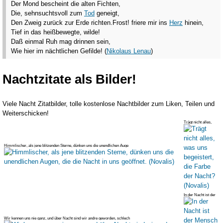
Der Mond bescheint die alten Fichten,
Die, sehnsuchtsvoll zum
Tod
geneigt,
Den Zweig zurück zur Erde richten.
Frost! friere mir ins
Herz
hinein,
Tief in das heißbewegte, wilde!
Daß einmal Ruh mag drinnen sein,
Wie hier im nächtlichen Gefilde! (
Nikolaus Lenau
)
Nachtzitate als Bilder!
Viele Nacht Zitatbilder, tolle kostenlose Nachtbilder zum Liken, Teilen und
Weiterschicken!
Trägt nicht alles,
was uns begeistert,
die Farbe der Nacht?
(Novalis)
Himmlischer, als jene blitzenden Sterne, dünken uns die unendlichen Auge
In der Nacht ist der
Mensch nicht gern
alleine. (Willy
Dehmel)
Wir kennen uns nie ganz, und über Nacht sind wir andre geworden, schlech