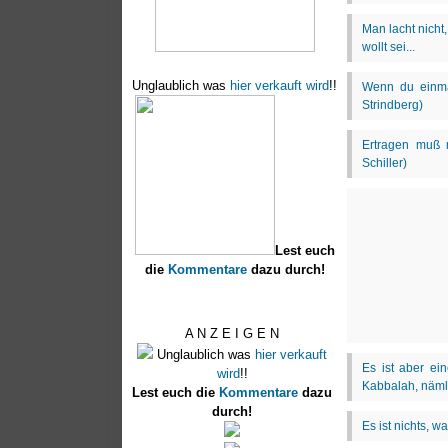
Unglaublich was
hier verkauft wird
!!
Lest euch
die
Kommentare
dazu durch!
A N Z E I G E N
Unglaublich was
hier verkauft
wird
!!
Lest euch die
Kommentare
dazu
durch!