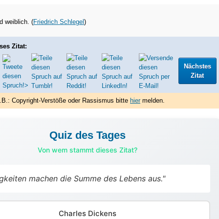
d weiblich. (
Friedrich Schlegel
)
ses Zitat:
Nächstes
Zitat
.B.: Copyright-Verstöße oder Rassismus bitte
hier
melden.
Quiz des Tages
Von wem stammt dieses Zitat?
nigkeiten machen die Summe des Lebens aus."
Charles Dickens