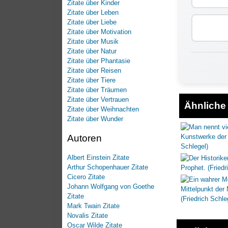
Zitate über Kinder
Zitate über Leben
Zitate über Liebe
Zitate über Motivation
Zitate über Musik
Zitate über Natur
Zitate über Phantasie
Zitate über Reisen
Zitate über Tiere
Zitate über Träumen
Zitate über Vertrauen
Ähnliche 
Zitate über Weihnachten
Zitate über Wunder
Autoren
Albert Einstein Zitate
Arthur Schopenhauer Zitate
Cicero Zitate
Johann Wolfgang von Goethe
Zitate
Mark Twain Zitate
Novalis Zitate
Oscar Wilde Zitate