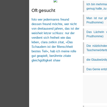
Oft gesucht
foto wer jedermanns freund
dessen freund möchte
,
wer nicht
von dreitausend jahren
,
das ist der
weisheit letzer schluss: nur der
verdient sich freiheit wie das
leben
,
clara zetkin zitat
,
»Das
Schaudern ist der Menschheit
bestes Teil«
,
hab ich meine rolle
gut geapielt
,
berühmte zitate
gleichgültigkeit shaw