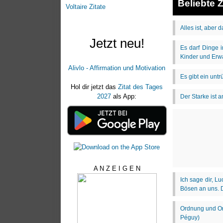
Beliebte Z
Voltaire Zitate
Jetzt neu!
Alivlo - Affirmation und Motivation
Hol dir jetzt das
Zitat des Tages
2027
als App:
A N Z E I G E N