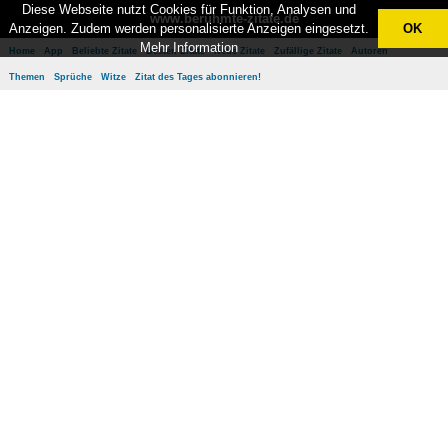
Diese Webseite nutzt Cookies für Funktion, Analysen und
www.berühmte-zitate.de
Anzeigen. Zudem werden personalisierte Anzeigen eingesetzt.
OK
Mehr Information
Home
App
Beliebte Zitate
Besten Zitate
Neue Zitate
Zufällige Zitate
Autoren
Themen
Sprüche
Witze
Zitat des Tages abonnieren!