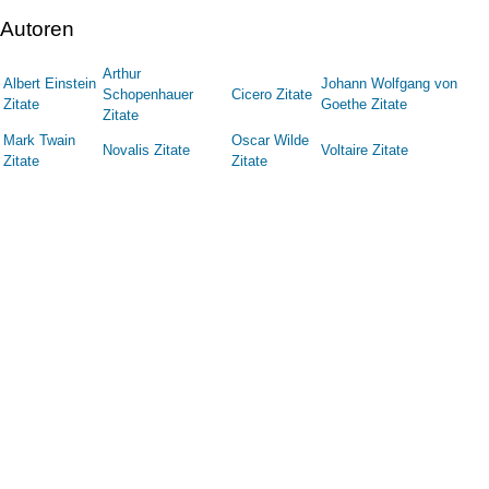
Autoren
Arthur
Albert Einstein
Johann Wolfgang von
Schopenhauer
Cicero Zitate
Zitate
Goethe Zitate
Zitate
Mark Twain
Oscar Wilde
Novalis Zitate
Voltaire Zitate
Zitate
Zitate