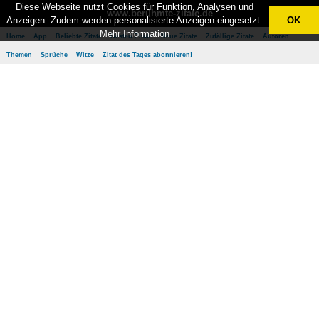
Diese Webseite nutzt Cookies für Funktion, Analysen und
www.berühmte-zitate.de
Anzeigen. Zudem werden personalisierte Anzeigen eingesetzt.
OK
Mehr Information
Home
App
Beliebte Zitate
Besten Zitate
Neue Zitate
Zufällige Zitate
Autoren
Themen
Sprüche
Witze
Zitat des Tages abonnieren!