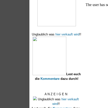
Unglaublich was
hier verkauft wird
!!
Lest euch
die
Kommentare
dazu durch!
A N Z E I G E N
Unglaublich was
hier verkauft
wird
!!