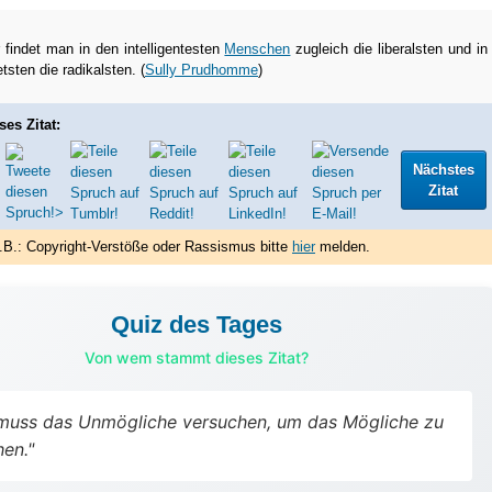
findet man in den intelligentesten
Menschen
zugleich die liberalsten und in
tsten die radikalsten. (
Sully Prudhomme
)
ses Zitat:
Nächstes
Zitat
.B.: Copyright-Verstöße oder Rassismus bitte
hier
melden.
Quiz des Tages
Von wem stammt dieses Zitat?
muss das Unmögliche versuchen, um das Mögliche zu
hen."