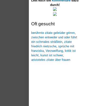
Lest euch die
Kommentare
dazu
durch!
Oft gesucht
berühmte zitate gebrüder grimm
,
zwischen entweder und oder führt
ein schmales sträßlein
,
zitate
friedrich nietzsche
,
sprüche mit
franziska
,
Verzweiflung
,
kritik ist
leicht, kunst ist schwer
,
aristoteles zitate über frauen