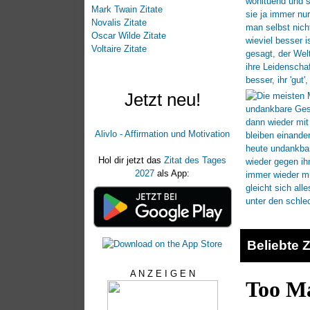
Mark Twain Zitate
Novalis Zitate
Oscar Wilde Zitate
Voltaire Zitate
Jetzt neu!
Alivlo - Affirmation und Motivation
Hol dir jetzt das
Zitat des Tages
2027
als App:
Beliebte Z
A N Z E I G E N