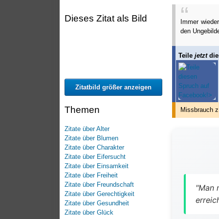
Dieses Zitat als Bild
Immer wieder 
den Ungebilde
Teile
jetzt
die
Zitatbild größer anzeigen
Themen
Missbrauch z
Zitate über Alter
Zitate über Blumen
Zitate über Charakter
Zitate über Eifersucht
Zitate über Einsamkeit
Zitate über Freiheit
Zitate über Freundschaft
"Man 
Zitate über Gerechtigkeit
erreic
Zitate über Gesundheit
Zitate über Glück