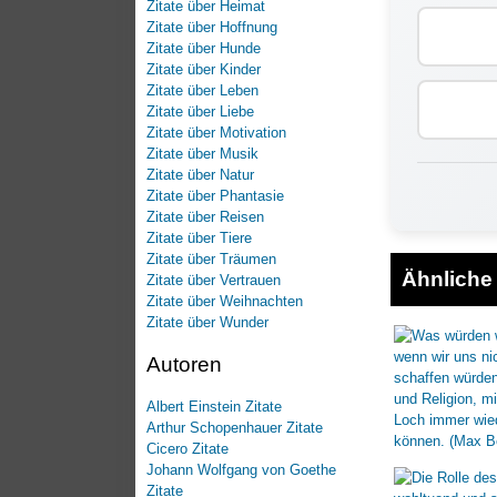
Zitate über Heimat
Zitate über Hoffnung
Zitate über Hunde
Zitate über Kinder
Zitate über Leben
Zitate über Liebe
Zitate über Motivation
Zitate über Musik
Zitate über Natur
Zitate über Phantasie
Zitate über Reisen
Zitate über Tiere
Zitate über Träumen
Ähnliche 
Zitate über Vertrauen
Zitate über Weihnachten
Zitate über Wunder
Autoren
Albert Einstein Zitate
Arthur Schopenhauer Zitate
Cicero Zitate
Johann Wolfgang von Goethe
Zitate