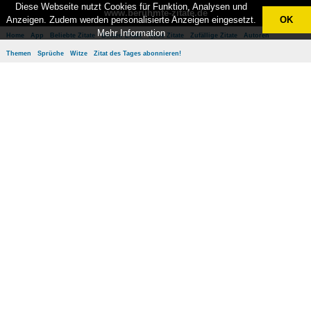
Diese Webseite nutzt Cookies für Funktion, Analysen und
www.berühmte-zitate.de
Anzeigen. Zudem werden personalisierte Anzeigen eingesetzt.
OK
Mehr Information
Home
App
Beliebte Zitate
Besten Zitate
Neue Zitate
Zufällige Zitate
Autoren
Themen
Sprüche
Witze
Zitat des Tages abonnieren!