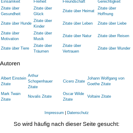
Einsamkeit
Freiheit
Freundschaft
Gerechtigkeit
Zitate über
Zitate über
Zitate über
Zitate über Heimat
Gesundheit
Glück
Hoffnung
Zitate über
Zitate über Hunde
Zitate über Leben
Zitate über Liebe
Kinder
Zitate über
Zitate über
Zitate über Natur
Zitate über Reisen
Motivation
Musik
Zitate über
Zitate über
Zitate über Tiere
Zitate über Wunder
Träumen
Vertrauen
Autoren
Arthur
Albert Einstein
Johann Wolfgang von
Schopenhauer
Cicero Zitate
Zitate
Goethe Zitate
Zitate
Mark Twain
Oscar Wilde
Novalis Zitate
Voltaire Zitate
Zitate
Zitate
Impressum
|
Datenschutz
So wird häufig nach dieser Seite gesucht: