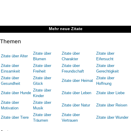
Mehr neue Zitate
Themen
Zitate über
Zitate über
Zitate über
Zitate über Alter
Blumen
Charakter
Eifersucht
Zitate über
Zitate über
Zitate über
Zitate über
Einsamkeit
Freiheit
Freundschaft
Gerechtigkeit
Zitate über
Zitate über
Zitate über
Zitate über Heimat
Gesundheit
Glück
Hoffnung
Zitate über
Zitate über Hunde
Zitate über Leben
Zitate über Liebe
Kinder
Zitate über
Zitate über
Zitate über Natur
Zitate über Reisen
Motivation
Musik
Zitate über
Zitate über
Zitate über Tiere
Zitate über Wunder
Träumen
Vertrauen