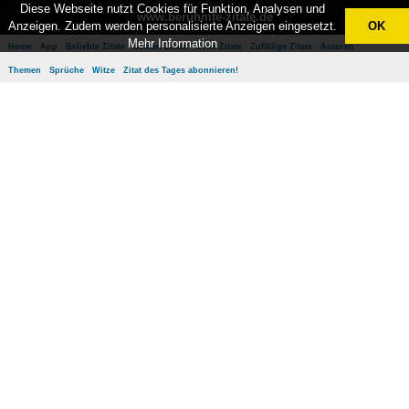
Diese Webseite nutzt Cookies für Funktion, Analysen und
www.berühmte-zitate.de
Anzeigen. Zudem werden personalisierte Anzeigen eingesetzt.
OK
Mehr Information
Home
App
Beliebte Zitate
Besten Zitate
Neue Zitate
Zufällige Zitate
Autoren
Themen
Sprüche
Witze
Zitat des Tages abonnieren!