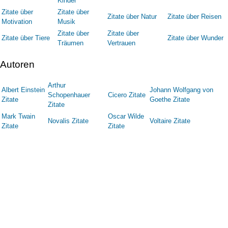
Kinder
Zitate über
Zitate über
Zitate über Natur
Zitate über Reisen
Motivation
Musik
Zitate über
Zitate über
Zitate über Tiere
Zitate über Wunder
Träumen
Vertrauen
Autoren
Arthur
Albert Einstein
Johann Wolfgang von
Schopenhauer
Cicero Zitate
Zitate
Goethe Zitate
Zitate
Mark Twain
Oscar Wilde
Novalis Zitate
Voltaire Zitate
Zitate
Zitate