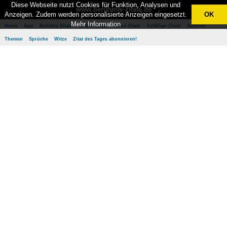
Diese Webseite nutzt Cookies für Funktion, Analysen und
www.berühmte-zitate.de
Anzeigen. Zudem werden personalisierte Anzeigen eingesetzt.
OK
Mehr Information
Home
App
Beliebte Zitate
Besten Zitate
Neue Zitate
Zufällige Zitate
Autoren
Themen
Sprüche
Witze
Zitat des Tages abonnieren!