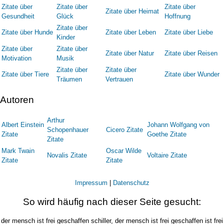
Zitate über
Zitate über
Zitate über
Zitate über Heimat
Gesundheit
Glück
Hoffnung
Zitate über
Zitate über Hunde
Zitate über Leben
Zitate über Liebe
Kinder
Zitate über
Zitate über
Zitate über Natur
Zitate über Reisen
Motivation
Musik
Zitate über
Zitate über
Zitate über Tiere
Zitate über Wunder
Träumen
Vertrauen
Autoren
Arthur
Albert Einstein
Johann Wolfgang von
Schopenhauer
Cicero Zitate
Zitate
Goethe Zitate
Zitate
Mark Twain
Oscar Wilde
Novalis Zitate
Voltaire Zitate
Zitate
Zitate
Impressum
|
Datenschutz
So wird häufig nach dieser Seite gesucht:
der mensch ist frei geschaffen schiller, der mensch ist frei geschaffen ist frei