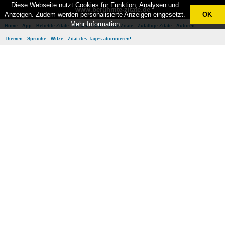
Diese Webseite nutzt Cookies für Funktion, Analysen und
www.berühmte-zitate.de
Anzeigen. Zudem werden personalisierte Anzeigen eingesetzt.
OK
Mehr Information
Home
App
Beliebte Zitate
Besten Zitate
Neue Zitate
Zufällige Zitate
Autoren
Themen
Sprüche
Witze
Zitat des Tages abonnieren!