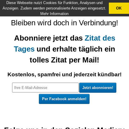
Diese Webseite nutzt Cookies für Funktion, Analysen und
X
Anzeigen. Zudem werden personalisierte Anzeigen eingesetzt.
OK
Mehr Information
Bleiben wird doch in Verbindung!
Abonniere jetzt das
Zitat des
Tages
und erhalte täglich ein
tolles Zitat per Mail!
Kostenlos, spamfrei und jederzeit kündbar!
Per Facebook anmelden!