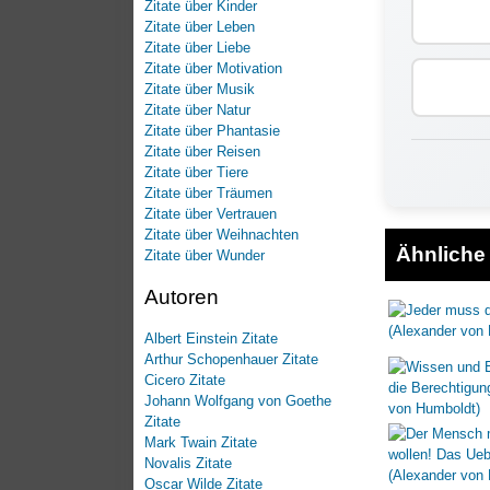
Zitate über Kinder
Zitate über Leben
Zitate über Liebe
Zitate über Motivation
Zitate über Musik
Zitate über Natur
Zitate über Phantasie
Zitate über Reisen
Zitate über Tiere
Zitate über Träumen
Zitate über Vertrauen
Zitate über Weihnachten
Ähnliche 
Zitate über Wunder
Autoren
Albert Einstein Zitate
Arthur Schopenhauer Zitate
Cicero Zitate
Johann Wolfgang von Goethe
Zitate
Mark Twain Zitate
Novalis Zitate
Oscar Wilde Zitate