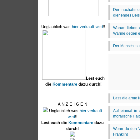
Unglaublich was
hier verkauft wird
!!
Lest euch
die
Kommentare
dazu durch!
A N Z E I G E N
Unglaublich was
hier verkauft
wird
!!
Lest euch die
Kommentare
dazu
durch!