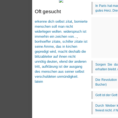
Oft gesucht
erkenne dich selbst zitat
,
bornierte
menschen soll man nicht
widerlegen wollen. widerspruch ist
immerhin ein zeichen von...
,
bonhoeffer zitate
,
schiller zitate ist
seine Amme
,
das in kirchen
gepredigt wird, macht deshalb die
blitzableiter auf ihnen nicht
unnötig deuten
,
elend der anderen
tritt
,
aufklärung ist der ausgang
des menschen aus seiner selbst
verschuldeten unmündigkeit.
latein