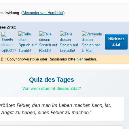
hselwirkung. (
Alexander von Humboldt
)
ses Zitat:
Nächstes
Zitat
.B.: Copyright-Verstöße oder Rassismus bitte
hier
melden.
Quiz des Tages
Von wem stammt dieses Zitat?
rößten Fehler, den man im Leben machen kann, ist,
Angst zu haben, einen Fehler zu machen."