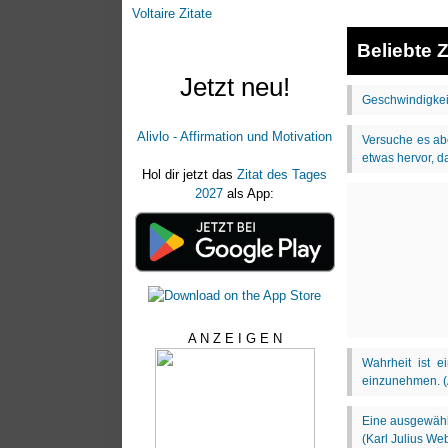
Voltaire Zitate
Beliebte Z
Jetzt neu!
Alivlo - Affirmation und Motivation
Hol dir jetzt das
Zitat des Tages
2027
als App:
A N Z E I G E N