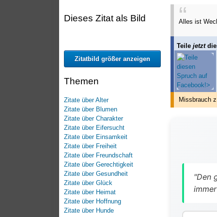
Dieses Zitat als Bild
Alles ist Wec
Teile
jetzt
die
Zitatbild größer anzeigen
Themen
Missbrauch z
Zitate über Alter
Zitate über Blumen
Zitate über Charakter
Zitate über Eifersucht
Zitate über Einsamkeit
Zitate über Freiheit
Zitate über Freundschaft
Zitate über Gerechtigkeit
Zitate über Gesundheit
"Den g
Zitate über Glück
immer 
Zitate über Heimat
Zitate über Hoffnung
Zitate über Hunde