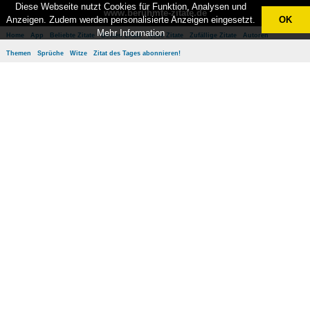
Diese Webseite nutzt Cookies für Funktion, Analysen und
www.berühmte-zitate.de
Anzeigen. Zudem werden personalisierte Anzeigen eingesetzt.
OK
Mehr Information
Home
App
Beliebte Zitate
Besten Zitate
Neue Zitate
Zufällige Zitate
Autoren
Themen
Sprüche
Witze
Zitat des Tages abonnieren!