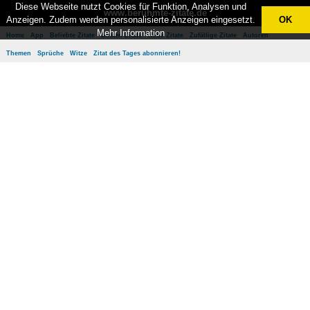
Diese Webseite nutzt Cookies für Funktion, Analysen und
www.berühmte-zitate.de
Anzeigen. Zudem werden personalisierte Anzeigen eingesetzt.
OK
Mehr Information
Home
App
Beliebte Zitate
Besten Zitate
Neue Zitate
Zufällige Zitate
Autoren
Themen
Sprüche
Witze
Zitat des Tages abonnieren!