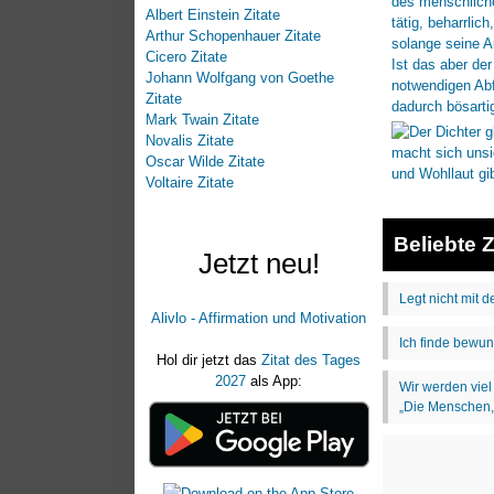
Albert Einstein Zitate
Arthur Schopenhauer Zitate
Cicero Zitate
Johann Wolfgang von Goethe
Zitate
Mark Twain Zitate
Novalis Zitate
Oscar Wilde Zitate
Voltaire Zitate
Beliebte Z
Jetzt neu!
Alivlo - Affirmation und Motivation
Hol dir jetzt das
Zitat des Tages
2027
als App: