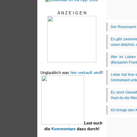
A N Z E I G E N
Unglaublich was
hier verkauft wird
!!
Lest euch
die
Kommentare
dazu durch!