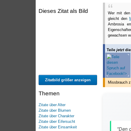
Dieses Zitat als Bild
Wer mit de
gleicht den
Ambrosia er
Eigenschafte
gewachsen wa
Teile
jetzt
die
Zitatbild größer anzeigen
Missbrauch z
Themen
Zitate über Alter
Zitate über Blumen
Zitate über Charakter
Zitate über Eifersucht
Zitate über Einsamkeit
"Den g