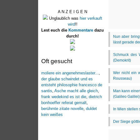
A N Z E I G E N
Unglaublich was
hier verkauft
wird
!!
Lest euch die
Kommentare
dazu
durch!
Oft gesucht
moliere ein angenehmeslaster...
,
der glaube schwindet und es
entsteht philosophie francesco de
santis
,
Asche macht alle gleich
,
frank wedekind es ist die
,
dietrich
bonhoeffer referat gemalt
,
berühmte zitate novelle
,
duldet
kein weißes