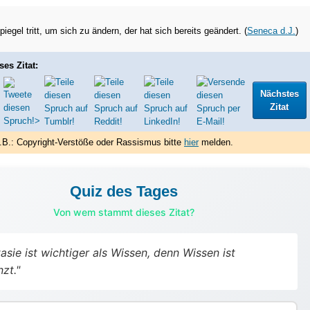
iegel tritt, um sich zu ändern, der hat sich bereits geändert. (
Seneca d.J.
)
ses Zitat:
Nächstes
Zitat
.B.: Copyright-Verstöße oder Rassismus bitte
hier
melden.
Quiz des Tages
Von wem stammt dieses Zitat?
asie ist wichtiger als Wissen, denn Wissen ist
zt."