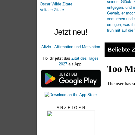
Oscar Wilde Zitate
Voltaire Zitate
Jetzt neu!
Alivlo - Affirmation und Motivation
Beliebte Z
Hol dir jetzt das
Zitat des Tages
2027
als App:
A N Z E I G E N