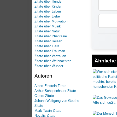
Zitate über Hunde
Zitate über Kinder
Zitate über Leben
Zitate über Liebe
Zitate über Motivation
Zitate über Musik
Zitate über Natur
Zitate über Phantasie
Zitate über Reisen
Zitate über Tiere
Zitate über Träumen
Zitate über Vertrauen
Ähnliche 
Zitate über Weihnachten
Zitate über Wunder
Autoren
Albert Einstein Zitate
Arthur Schopenhauer Zitate
Cicero Zitate
Johann Wolfgang von Goethe
Zitate
Mark Twain Zitate
Novalis Zitate