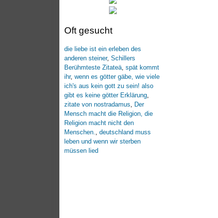
Oft gesucht
die liebe ist ein erleben des
anderen steiner
,
Schillers
Berühmteste Zitateä
,
spät kommt
ihr
,
wenn es götter gäbe, wie viele
ich's aus kein gott zu sein! also
gibt es keine götter Erklärung
,
zitate von nostradamus
,
Der
Mensch macht die Religion, die
Religion macht nicht den
Menschen.
,
deutschland muss
leben und wenn wir sterben
müssen lied