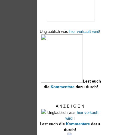
Unglaublich was
hier verkauft wird
!!
Lest euch
die
Kommentare
dazu durch!
A N Z E I G E N
Unglaublich was
hier verkauft
wird
!!
Lest euch die
Kommentare
dazu
durch!