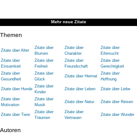
Mehr neue Zitate
Themen
Zitate über
Zitate über
Zitate über
Zitate über Alter
Blumen
Charakter
Eifersucht
Zitate über
Zitate über
Zitate über
Zitate über
Einsamkeit
Freiheit
Freundschaft
Gerechtigkeit
Zitate über
Zitate über
Zitate über
Zitate über Heimat
Gesundheit
Glück
Hoffnung
Zitate über
Zitate über Hunde
Zitate über Leben
Zitate über Liebe
Kinder
Zitate über
Zitate über
Zitate über Natur
Zitate über Reisen
Motivation
Musik
Zitate über
Zitate über
Zitate über Tiere
Zitate über Wunder
Träumen
Vertrauen
Autoren