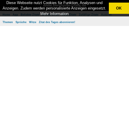
Diese Webseite nutzt Cookies für Funktion, Analysen und
www.berühmte-zitate.de
Anzeigen. Zudem werden personalisierte Anzeigen eingesetzt.
OK
Mehr Information
Home
App
Beliebte Zitate
Besten Zitate
Neue Zitate
Zufällige Zitate
Autoren
Themen
Sprüche
Witze
Zitat des Tages abonnieren!