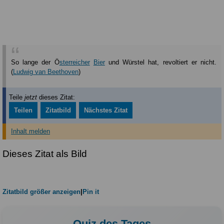
So lange der Ö
sterreicher
Bier
und Würstel hat, revoltiert er nicht.
(
Ludwig van Beethoven
)
Teile
jetzt
dieses Zitat:
Teilen
Zitatbild
Nächstes Zitat
Inhalt melden
Dieses Zitat als Bild
Zitatbild größer anzeigen
|
Pin it
Quiz des Tages