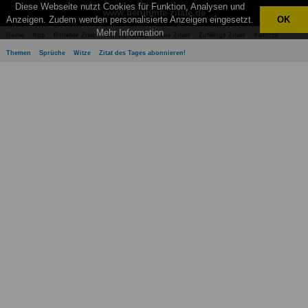
Diese Webseite nutzt Cookies für Funktion, Analysen und
www.berühmte-zitate.de
Anzeigen. Zudem werden personalisierte Anzeigen eingesetzt.
OK
Mehr Information
Home
App
Beliebte Zitate
Besten Zitate
Neue Zitate
Zufällige Zitate
Autoren
Themen
Sprüche
Witze
Zitat des Tages abonnieren!