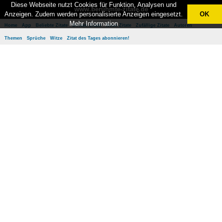
Diese Webseite nutzt Cookies für Funktion, Analysen und
www.berühmte-zitate.de
Anzeigen. Zudem werden personalisierte Anzeigen eingesetzt.
OK
Mehr Information
Home
App
Beliebte Zitate
Besten Zitate
Neue Zitate
Zufällige Zitate
Autoren
Themen
Sprüche
Witze
Zitat des Tages abonnieren!