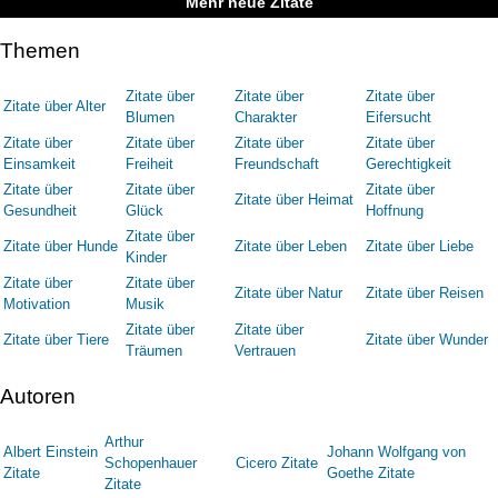
Mehr neue Zitate
Themen
Zitate über
Zitate über
Zitate über
Zitate über Alter
Blumen
Charakter
Eifersucht
Zitate über
Zitate über
Zitate über
Zitate über
Einsamkeit
Freiheit
Freundschaft
Gerechtigkeit
Zitate über
Zitate über
Zitate über
Zitate über Heimat
Gesundheit
Glück
Hoffnung
Zitate über
Zitate über Hunde
Zitate über Leben
Zitate über Liebe
Kinder
Zitate über
Zitate über
Zitate über Natur
Zitate über Reisen
Motivation
Musik
Zitate über
Zitate über
Zitate über Tiere
Zitate über Wunder
Träumen
Vertrauen
Autoren
Arthur
Albert Einstein
Johann Wolfgang von
Schopenhauer
Cicero Zitate
Zitate
Goethe Zitate
Zitate