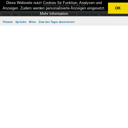
Diese Webseite nutzt Cookies für Funktion, Analysen und
www.berühmte-zitate.de
Anzeigen. Zudem werden personalisierte Anzeigen eingesetzt.
OK
Mehr Information
Home
App
Beliebte Zitate
Besten Zitate
Neue Zitate
Zufällige Zitate
Autoren
Themen
Sprüche
Witze
Zitat des Tages abonnieren!