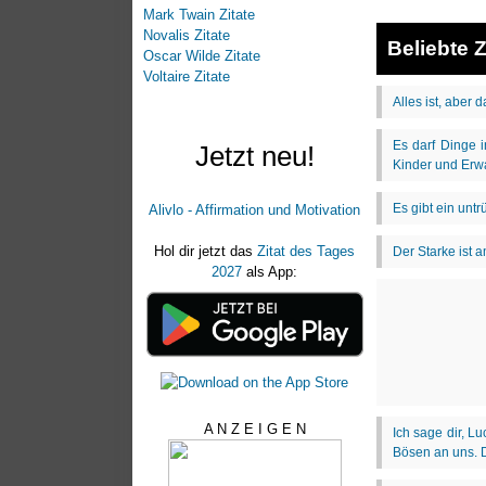
Mark Twain Zitate
Novalis Zitate
Beliebte Z
Oscar Wilde Zitate
Voltaire Zitate
Jetzt neu!
Alivlo - Affirmation und Motivation
Hol dir jetzt das
Zitat des Tages
2027
als App:
A N Z E I G E N