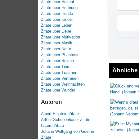
Zitate über Heimat
Zitate über Hoffnung
Zitate über Hunde
Zitate über Kinder
Zitate über Leben
Zitate über Liebe
Zitate über Motivation
Zitate über Musik
Zitate über Natur
Zitate über Phantasie
Zitate über Reisen
Zitate über Tiere
Ähnliche 
Zitate über Träumen
Zitate über Vertrauen
Zitate über Weihnachten
Zitate über Wunder
Autoren
Albert Einstein Zitate
Arthur Schopenhauer Zitate
Cicero Zitate
Johann Wolfgang von Goethe
Zitate