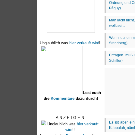
Unglaublich was
hier verkauft wird
!!
Lest euch
die
Kommentare
dazu durch!
A N Z E I G E N
Unglaublich was
hier verkauft
wird
!!