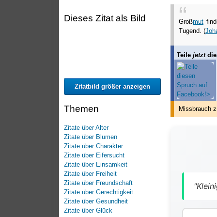
Dieses Zitat als Bild
Groß
mut
find
Tugend. (
Joh
Teile
jetzt
die
Zitatbild größer anzeigen
Themen
Missbrauch z
Zitate über Alter
Zitate über Blumen
Zitate über Charakter
Zitate über Eifersucht
Zitate über Einsamkeit
Zitate über Freiheit
Zitate über Freundschaft
"Klei
Zitate über Gerechtigkeit
Zitate über Gesundheit
Zitate über Glück