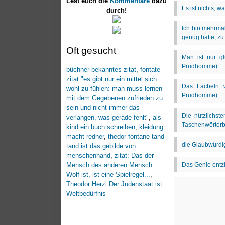
Lest euch die
Kommentare
dazu
durch!
Oft gesucht
büchner bekanntes zitat
,
fontate
zitat "es gibt nur ein mittel sich
wohl zu fühlen: man muss lernen
mit dem Gegebenen zufrieden zu
sein und nicht immer das
verlangen, was gerade fehlt"
,
als
kind ein buch schreiben
,
kleidung
macht redner
,
thedor fontane tand
tand ist das gebilde von
menschenhand
,
zitat: Das der
Mensch des anderen Mensch
Wolf ist, ist eine Spielregel...
,
Theodor Herzl Der Judenstaat ist
Weltbedürfnis