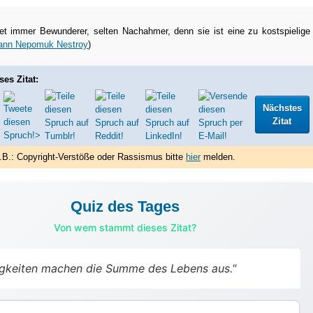
et immer Bewunderer, selten Nachahmer, denn sie ist eine zu kostspielige
ann Nepomuk Nestroy
)
ses Zitat:
Nächstes
Zitat
.B.: Copyright-Verstöße oder Rassismus bitte
hier
melden.
Quiz des Tages
Von wem stammt dieses Zitat?
nigkeiten machen die Summe des Lebens aus."