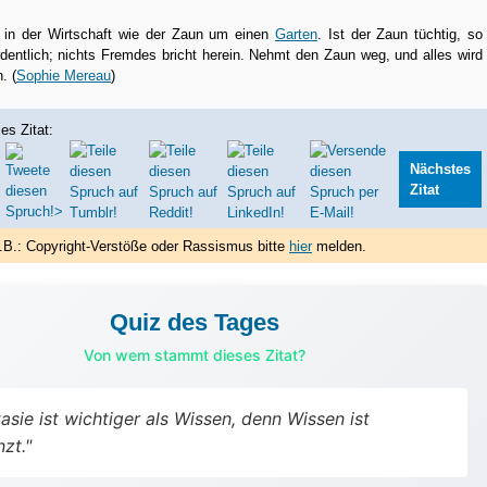
t in der Wirtschaft wie der Zaun um einen
Garten
. Ist der Zaun tüchtig, so
ordentlich; nichts Fremdes bricht herein. Nehmt den Zaun weg, und alles wird
. (
Sophie Mereau
)
es Zitat:
Nächstes
Zitat
.B.: Copyright-Verstöße oder Rassismus bitte
hier
melden.
Quiz des Tages
Von wem stammt dieses Zitat?
asie ist wichtiger als Wissen, denn Wissen ist
zt."