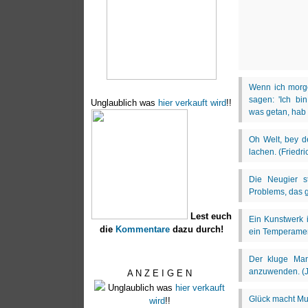
Unglaublich was
hier verkauft wird
!!
Lest euch
die
Kommentare
dazu durch!
A N Z E I G E N
Unglaublich was
hier verkauft
wird
!!