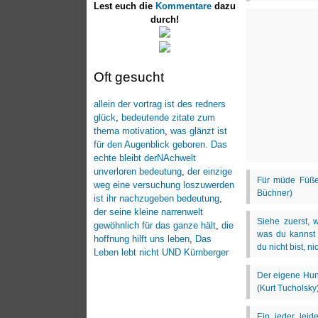
Lest euch die
Kommentare
dazu
durch!
Oft gesucht
allein der vortrag ist des redners
glück
,
bedeutende zitate zum
thema motivation
,
was glänzt ist
für den Augenblick geboren. Das
echte bleibt derNAchwelt
unverloren bedeutung
,
der einzige
weg eine versuchung loszuwerden
ist ihr nachzugeben bedeutung
,
der seine kleine narrenwelt
gewöhnlich für das ganze hält
,
die
hoffnung hilft uns leben
,
Das
Leben lebt nicht UND Kürnberger