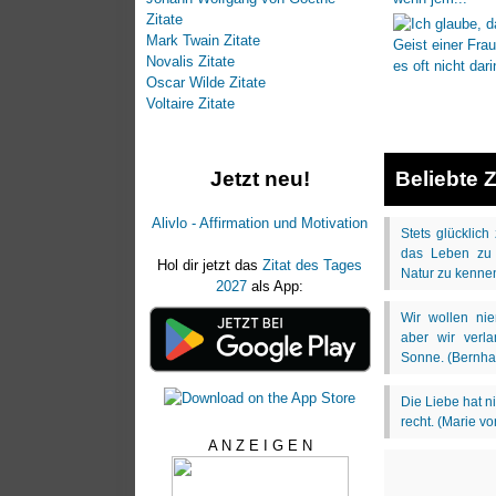
Zitate
Mark Twain Zitate
Novalis Zitate
Oscar Wilde Zitate
Voltaire Zitate
Beliebte Z
Jetzt neu!
Alivlo - Affirmation und Motivation
Hol dir jetzt das
Zitat des Tages
2027
als App:
A N Z E I G E N