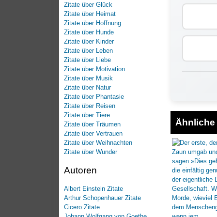
Zitate über Glück
Zitate über Heimat
Zitate über Hoffnung
Zitate über Hunde
Zitate über Kinder
Zitate über Leben
Zitate über Liebe
Zitate über Motivation
Zitate über Musik
Zitate über Natur
Zitate über Phantasie
Zitate über Reisen
Zitate über Tiere
Ähnliche 
Zitate über Träumen
Zitate über Vertrauen
Zitate über Weihnachten
Zitate über Wunder
Autoren
Albert Einstein Zitate
Arthur Schopenhauer Zitate
Cicero Zitate
Johann Wolfgang von Goethe