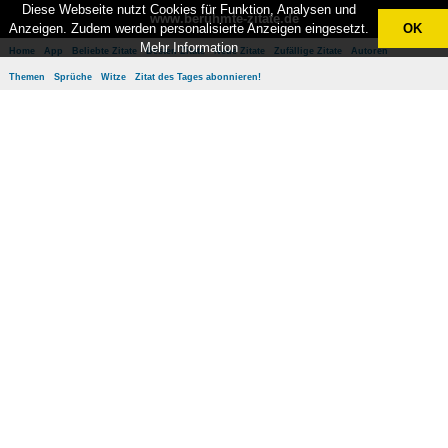
Diese Webseite nutzt Cookies für Funktion, Analysen und
www.berühmte-zitate.de
Anzeigen. Zudem werden personalisierte Anzeigen eingesetzt.
OK
Mehr Information
Home
App
Beliebte Zitate
Besten Zitate
Neue Zitate
Zufällige Zitate
Autoren
Themen
Sprüche
Witze
Zitat des Tages abonnieren!