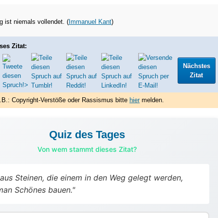
 ist niemals vollendet. (
Immanuel Kant
)
ses Zitat:
Nächstes
Zitat
.B.: Copyright-Verstöße oder Rassismus bitte
hier
melden.
Quiz des Tages
Von wem stammt dieses Zitat?
aus Steinen, die einem in den Weg gelegt werden,
man Schönes bauen."