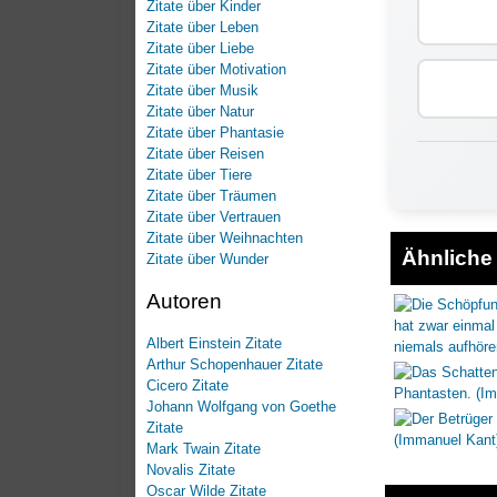
Zitate über Kinder
Zitate über Leben
Zitate über Liebe
Zitate über Motivation
Zitate über Musik
Zitate über Natur
Zitate über Phantasie
Zitate über Reisen
Zitate über Tiere
Zitate über Träumen
Zitate über Vertrauen
Zitate über Weihnachten
Ähnliche 
Zitate über Wunder
Autoren
Albert Einstein Zitate
Arthur Schopenhauer Zitate
Cicero Zitate
Johann Wolfgang von Goethe
Zitate
Mark Twain Zitate
Novalis Zitate
Oscar Wilde Zitate