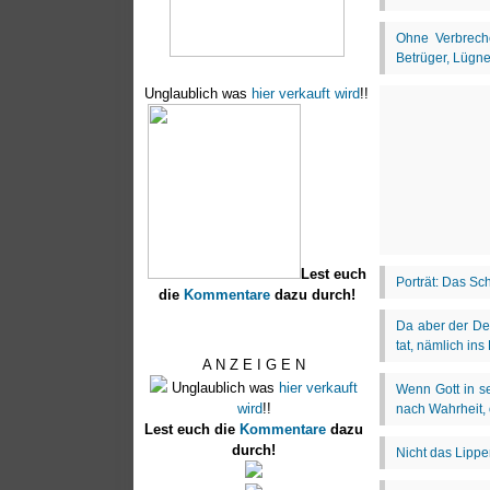
Unglaublich was
hier verkauft wird
!!
Lest euch
die
Kommentare
dazu durch!
A N Z E I G E N
Unglaublich was
hier verkauft
wird
!!
Lest euch die
Kommentare
dazu
durch!