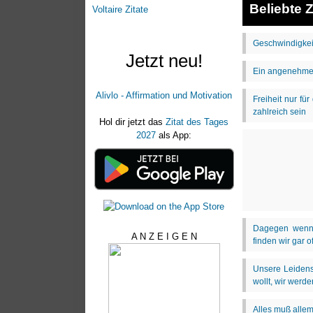
Beliebte Z
Voltaire Zitate
Jetzt neu!
Alivlo - Affirmation und Motivation
Hol dir jetzt das
Zitat des Tages
2027
als App:
A N Z E I G E N