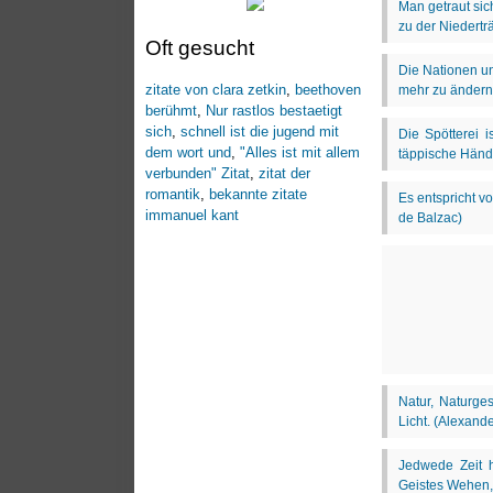
Oft gesucht
zitate von clara zetkin
,
beethoven
berühmt
,
Nur rastlos bestaetigt
sich
,
schnell ist die jugend mit
dem wort und
,
"Alles ist mit allem
verbunden" Zitat
,
zitat der
romantik
,
bekannte zitate
immanuel kant