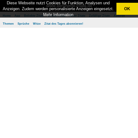
Diese Webseite nutzt Cookies für Funktion, Analysen und
www.berühmte-zitate.de
Anzeigen. Zudem werden personalisierte Anzeigen eingesetzt.
OK
Mehr Information
Home
App
Beliebte Zitate
Besten Zitate
Neue Zitate
Zufällige Zitate
Autoren
Themen
Sprüche
Witze
Zitat des Tages abonnieren!