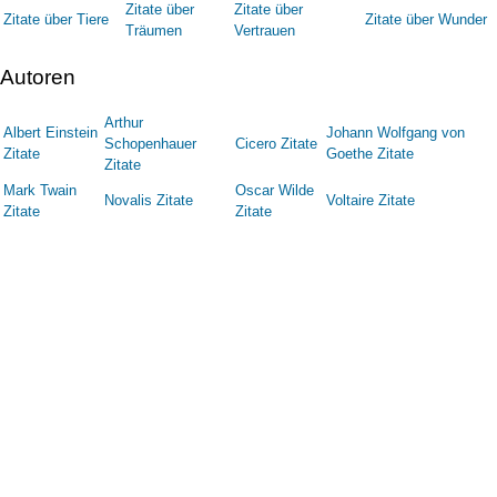
Zitate über
Zitate über
Zitate über Tiere
Zitate über Wunder
Träumen
Vertrauen
Autoren
Arthur
Albert Einstein
Johann Wolfgang von
Schopenhauer
Cicero Zitate
Zitate
Goethe Zitate
Zitate
Mark Twain
Oscar Wilde
Novalis Zitate
Voltaire Zitate
Zitate
Zitate