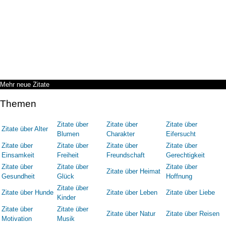
Mehr neue Zitate
Themen
Zitate über
Zitate über
Zitate über
Zitate über Alter
Blumen
Charakter
Eifersucht
Zitate über
Zitate über
Zitate über
Zitate über
Einsamkeit
Freiheit
Freundschaft
Gerechtigkeit
Zitate über
Zitate über
Zitate über
Zitate über Heimat
Gesundheit
Glück
Hoffnung
Zitate über
Zitate über Hunde
Zitate über Leben
Zitate über Liebe
Kinder
Zitate über
Zitate über
Zitate über Natur
Zitate über Reisen
Motivation
Musik