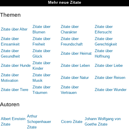
Mehr neue Zitate
Themen
Zitate über
Zitate über
Zitate über
Zitate über Alter
Blumen
Charakter
Eifersucht
Zitate über
Zitate über
Zitate über
Zitate über
Einsamkeit
Freiheit
Freundschaft
Gerechtigkeit
Zitate über
Zitate über
Zitate über
Zitate über Heimat
Gesundheit
Glück
Hoffnung
Zitate über
Zitate über Hunde
Zitate über Leben
Zitate über Liebe
Kinder
Zitate über
Zitate über
Zitate über Natur
Zitate über Reisen
Motivation
Musik
Zitate über
Zitate über
Zitate über Tiere
Zitate über Wunder
Träumen
Vertrauen
Autoren
Arthur
Albert Einstein
Johann Wolfgang von
Schopenhauer
Cicero Zitate
Zitate
Goethe Zitate
Zitate