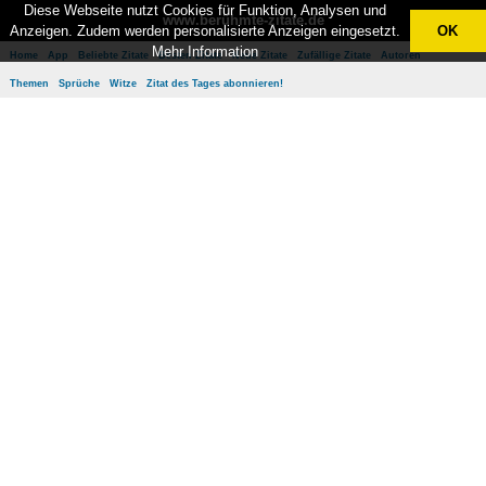
Diese Webseite nutzt Cookies für Funktion, Analysen und
www.berühmte-zitate.de
Anzeigen. Zudem werden personalisierte Anzeigen eingesetzt.
OK
Mehr Information
Home
App
Beliebte Zitate
Besten Zitate
Neue Zitate
Zufällige Zitate
Autoren
Themen
Sprüche
Witze
Zitat des Tages abonnieren!