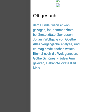
Oft gesucht
dem Hunde, wenn er wohl
gezogen, ist
,
sommer zitate
,
berühmte zitate über essen
,
Johann Wolfgang von Goethe
Alles Vergängliche Analyse
,
und
es mag amdeutschen wesen
Einmal noch die Welt genesen
,
Göthe Schönes Fräulein Arm
geleiten
,
Bekannte Zitate Karl
Marx