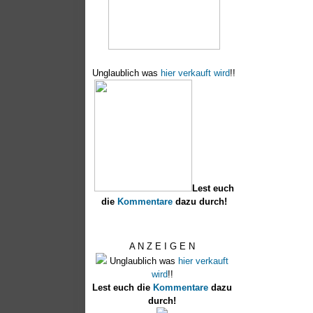
Unglaublich was
hier verkauft wird
!!
Lest euch
die
Kommentare
dazu durch!
A N Z E I G E N
Unglaublich was
hier verkauft
wird
!!
Lest euch die
Kommentare
dazu
durch!