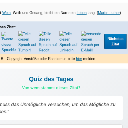
bt
Wein
, Weib und Gesang, bleibt ein Narr sein
Leben
lang. (
Martin Luther
)
ses Zitat:
Nächstes
Zitat
.B.: Copyright-Verstöße oder Rassismus bitte
hier
melden.
Quiz des Tages
Von wem stammt dieses Zitat?
muss das Unmögliche versuchen, um das Mögliche zu
hen."