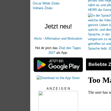
Oscar Wilde Zitate
Voltaire Zitate
Jetzt neu!
Alivlo - Affirmation und Motivation
Hol dir jetzt das
Zitat des Tages
2027
als App:
Beliebte Z
A N Z E I G E N