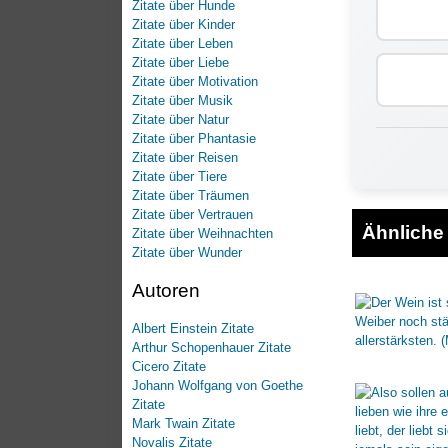
Zitate über Hunde
Zitate über Kinder
Zitate über Leben
Zitate über Liebe
Zitate über Motivation
Zitate über Musik
Zitate über Natur
Zitate über Phantasie
Zitate über Reisen
Zitate über Tiere
Zitate über Träumen
Zitate über Vertrauen
Ähnliche 
Zitate über Weihnachten
Zitate über Wunder
Autoren
Albert Einstein Zitate
Arthur Schopenhauer Zitate
Cicero Zitate
Johann Wolfgang von Goethe
Zitate
Mark Twain Zitate
Novalis Zitate